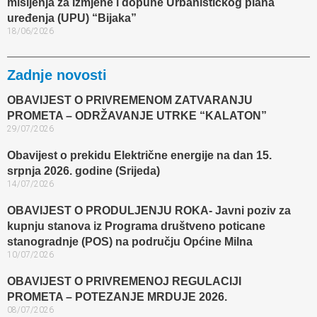
mišljenja za Izmjene i dopune Urbanističkog plana
uređenja (UPU) “Bijaka”
18/06/2026
Zadnje novosti
OBAVIJEST O PRIVREMENOM ZATVARANJU
PROMETA – ODRŽAVANJE UTRKE “KALATON”
29/07/2026
Obavijest o prekidu Električne energije na dan 15.
srpnja 2026. godine (Srijeda)
14/07/2026
OBAVIJEST O PRODULJENJU ROKA- Javni poziv za
kupnju stanova iz Programa društveno poticane
stanogradnje (POS) na području Općine Milna
10/07/2026
OBAVIJEST O PRIVREMENOJ REGULACIJI
PROMETA – POTEZANJE MRDUJE 2026.
08/07/2026