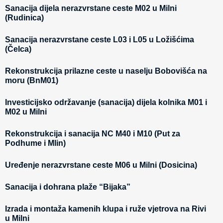
Sanacija dijela nerazvrstane ceste M02 u Milni
(Rudinica)
Sanacija nerazvrstane ceste L03 i L05 u Ložišćima
(Čelca)
Rekonstrukcija prilazne ceste u naselju Bobovišća na
moru (BnM01)
Investicijsko održavanje (sanacija) dijela kolnika M01 i
M02 u Milni
Rekonstrukcija i sanacija NC M40 i M10 (Put za
Podhume i Mlin)
Uređenje nerazvrstane ceste M06 u Milni (Dosicina)
Sanacija i dohrana plaže “Bijaka”
Izrada i montaža kamenih klupa i ruže vjetrova na Rivi
u Milni