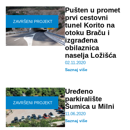
Pušten u promet
prvi cestovni
ZAVRŠENI PROJEKT
tunel Korito na
otoku Braču i
izgrađena
obilaznica
naselja Ložišća
02.11.2020
Saznaj više
Uređeno
parkiralište
ZAVRŠENI PROJEKT
Šumica u Milni
11.06.2020
Saznaj više