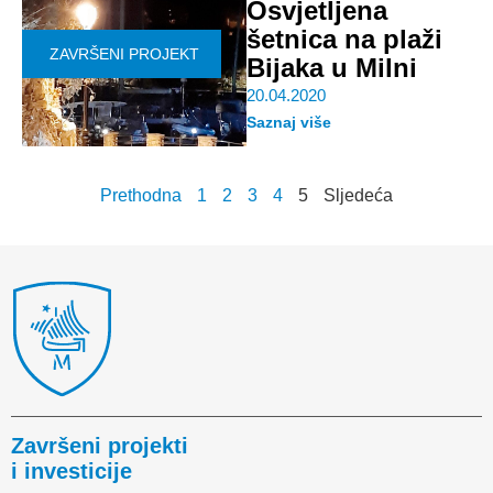
Osvjetljena
šetnica na plaži
ZAVRŠENI PROJEKT
Bijaka u Milni
20.04.2020
Saznaj više
Prethodna
1
2
3
4
5
Sljedeća
Završeni projekti
i investicije