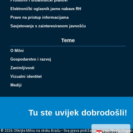
Prostorni i urbanistički planovi
Elektronički oglasnik javne nabave RH
Pravo na pristup informacijama
Savjetovanje s zainteresiranom javnošću
Teme
O Milni
Gospodarstvo i razvoj
Zanimljivosti
Vizualni identitet
Español
Mediji
Français
Italiano
Tu ste uvijek dobrodošli!
Deutsch
English (UK)
© 2026 Otkrijte Milnu na otoku Braču • Sva prava pridržana. Design: Studio Dogan
Hrvatski