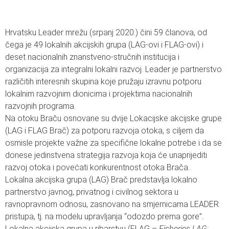
Hrvatsku Leader mrežu (srpanj 2020.) čini 59 članova, od
čega je 49 lokalnih akcijskih grupa (LAG-ovi i FLAG-ovi) i
deset nacionalnih znanstveno-stručnih institucija i
organizacija za integralni lokalni razvoj. Leader je partnerstvo
različitih interesnih skupina koje pružaju izravnu potporu
lokalnim razvojnim dionicima i projektima nacionalnih
razvojnih programa.
Na otoku Braču osnovane su dvije Lokacijske akcijske grupe
(LAG i FLAG Brač) za potporu razvoja otoka, s ciljem da
osmisle projekte važne za specifične lokalne potrebe i da se
donese jedinstvena strategija razvoja koja će unaprijediti
razvoj otoka i povećati konkurentnost otoka Brača.
Lokalna akcijska grupa (LAG) Brač predstavlja lokalno
partnerstvo javnog, privatnog i civilnog sektora u
ravnopravnom odnosu, zasnovano na smjernicama LEADER
pristupa, tj. na modelu upravljanja “odozdo prema gore”.
Lokalna akcijska grupa u ribarstvu (FLAG –
Fisheries LAG;