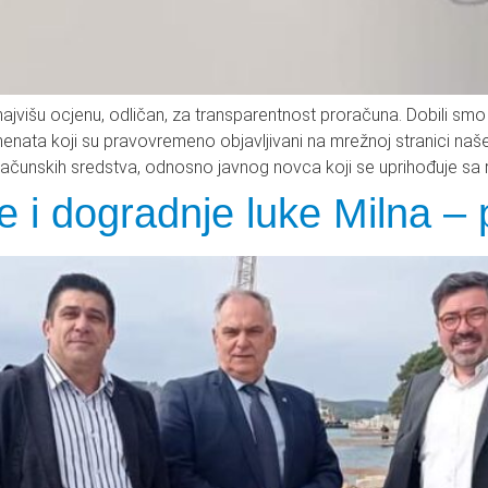
na najvišu ocjenu, odličan, za transparentnost proračuna. Dobili s
enata koji su pravovremeno objavljivani na mrežnoj stranici naše
ačunskih sredstva, odnosno javnog novca koji se uprihođuje sa raz
je i dogradnje luke Milna –