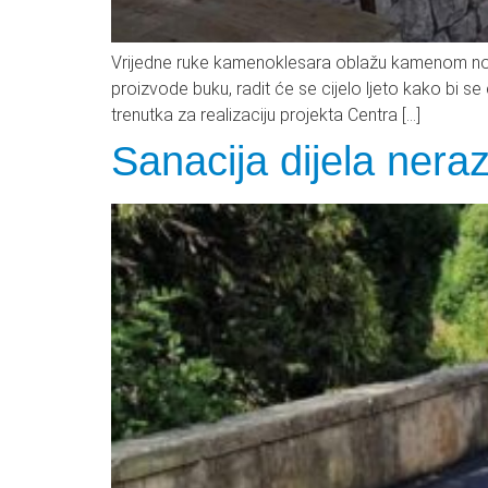
Vrijedne ruke kamenoklesara oblažu kamenom novoiz
proizvode buku, radit će se cijelo ljeto kako bi s
trenutka za realizaciju projekta Centra […]
Sanacija dijela nera