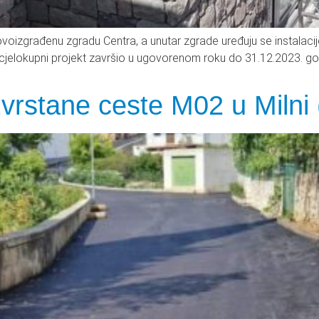
građenu zgradu Centra, a unutar zgrade uređuju se instalacije i i
e cjelokupni projekt završio u ugovorenom roku do 31.12.2023. god
zvrstane ceste M02 u Milni