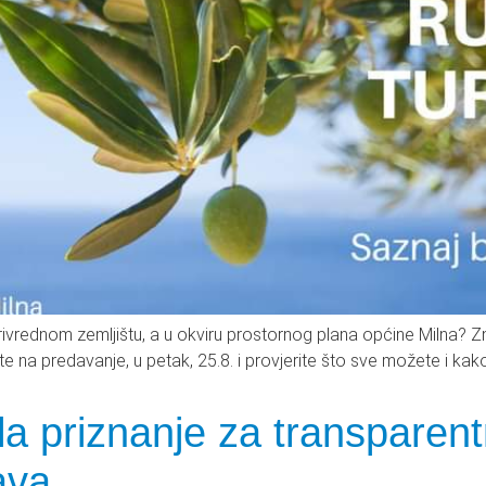
vrednom zemljištu, a u okviru prostornog plana općine Milna? Zna
te na predavanje, u petak, 25.8. i provjerite što sve možete i kak
la priznanje za transparent
ava