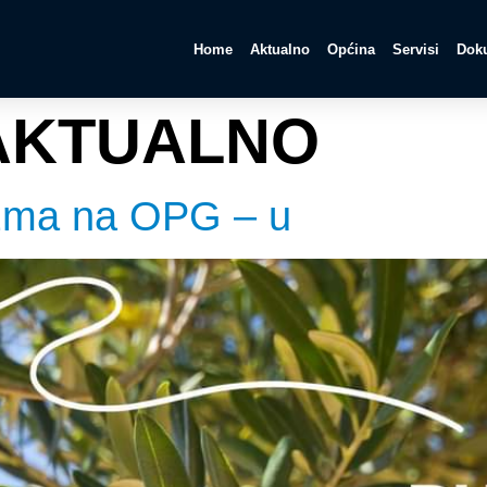
Home
Aktualno
Općina
Servisi
Doku
AKTUALNO
izma na OPG – u