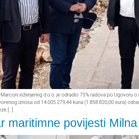
 Marconi inženjering d.o.o. je odradio 75% radova po Ugovoru o i
ugovorenog iznosa od 14.005.279,44 kuna (1.858.820,00 eura) odra
eze […]
ar maritimne povijesti Milna