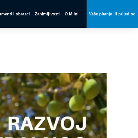
menti i obrasci
Zanimljivosti
O Milni
Vaše pitanje ili prijedlog