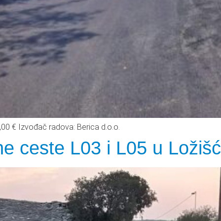
0,00 € Izvođač radova: Berica d.o.o.
ne ceste L03 i L05 u Ložiš