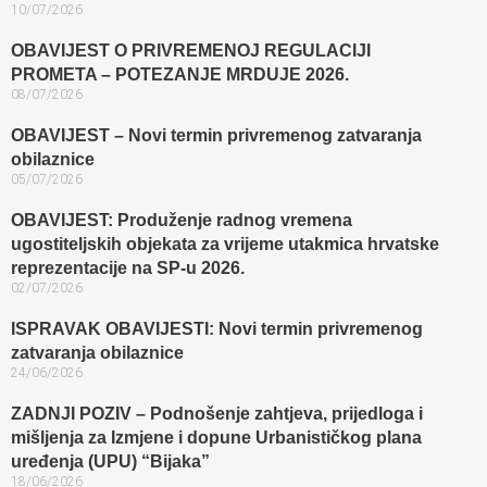
10/07/2026
OBAVIJEST O PRIVREMENOJ REGULACIJI
PROMETA – POTEZANJE MRDUJE 2026.
08/07/2026
OBAVIJEST – Novi termin privremenog zatvaranja
obilaznice​
05/07/2026
OBAVIJEST: Produženje radnog vremena
ugostiteljskih objekata za vrijeme utakmica hrvatske
reprezentacije na SP-u 2026.
02/07/2026
ISPRAVAK OBAVIJESTI: Novi termin privremenog
zatvaranja obilaznice​
24/06/2026
ZADNJI POZIV – Podnošenje zahtjeva, prijedloga i
mišljenja za Izmjene i dopune Urbanističkog plana
uređenja (UPU) “Bijaka”
18/06/2026