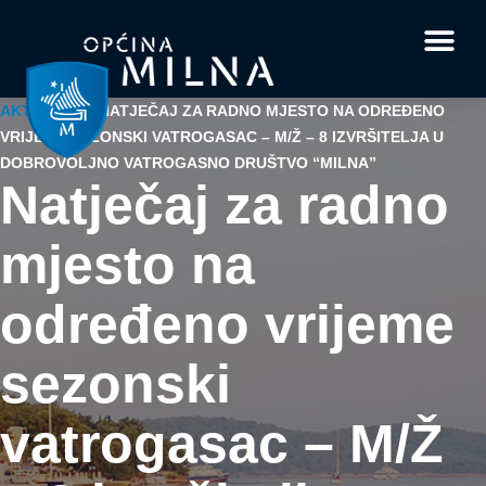
Dokumenti i obrasci
Vaše pitanje i
AKTUALNO
/
NATJEČAJ ZA RADNO MJESTO NA ODREĐENO
VRIJEME SEZONSKI VATROGASAC – M/Ž – 8 IZVRŠITELJA U
DOBROVOLJNO VATROGASNO DRUŠTVO “MILNA”
Natječaj za radno
mjesto na
određeno vrijeme
sezonski
vatrogasac – M/Ž