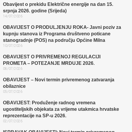
Obavijest o prekidu Električne energije na dan 15.
srpnja 2026. godine (Srijeda)
14/07/2026
OBAVIJEST O PRODULJENJU ROKA- Javni poziv za
kupnju stanova iz Programa društveno poticane
stanogradnje (POS) na području Općine Milna
10/07/2026
OBAVIJEST O PRIVREMENOJ REGULACIJI
PROMETA – POTEZANJE MRDUJE 2026.
08/07/2026
OBAVIJEST – Novi termin privremenog zatvaranja
obilaznice​
05/07/2026
OBAVIJEST: Produženje radnog vremena
ugostiteljskih objekata za vrijeme utakmica hrvatske
reprezentacije na SP-u 2026.
02/07/2026