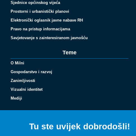
Sjednice općinskog vijeća
Prostorni i urbanistički planovi
Elektronički oglasnik javne nabave RH
Pravo na pristup informacijama
Savjetovanje s zainteresiranom javnošću
Teme
O Milni
Gospodarstvo i razvoj
Zanimljivosti
Vizualni identitet
Español
Mediji
Français
Italiano
Tu ste uvijek dobrodošli!
Deutsch