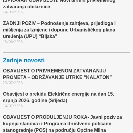
ISPRAVAK OBAVIJESTI: Novi termin privremenog
zatvaranja obilaznice​
24/06/2026
ZADNJI POZIV – Podnošenje zahtjeva, prijedloga i
mišljenja za Izmjene i dopune Urbanističkog plana
uređenja (UPU) “Bijaka”
18/06/2026
Zadnje novosti
OBAVIJEST O PRIVREMENOM ZATVARANJU
PROMETA – ODRŽAVANJE UTRKE “KALATON”
29/07/2026
Obavijest o prekidu Električne energije na dan 15.
srpnja 2026. godine (Srijeda)
14/07/2026
OBAVIJEST O PRODULJENJU ROKA- Javni poziv za
kupnju stanova iz Programa društveno poticane
stanogradnje (POS) na području Općine Milna