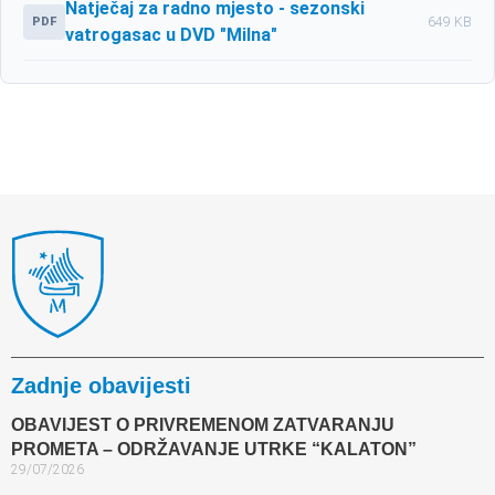
Natječaj za radno mjesto - sezonski
PDF
649 KB
vatrogasac u DVD "Milna"
Zadnje obavijesti
OBAVIJEST O PRIVREMENOM ZATVARANJU
PROMETA – ODRŽAVANJE UTRKE “KALATON”
29/07/2026