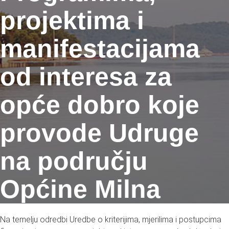
projektima i
manifestacijama
od interesa za
opće dobro koje
provode Udruge
na području
Općine Milna
Na temelju odredbi Uredbe o kriterijima, mjerilima i postupcima