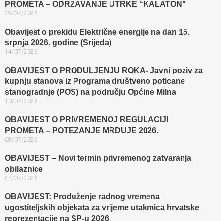
PROMETA – ODRŽAVANJE UTRKE “KALATON”
29/07/2026
Obavijest o prekidu Električne energije na dan 15.
srpnja 2026. godine (Srijeda)
14/07/2026
OBAVIJEST O PRODULJENJU ROKA- Javni poziv za
kupnju stanova iz Programa društveno poticane
stanogradnje (POS) na području Općine Milna
10/07/2026
OBAVIJEST O PRIVREMENOJ REGULACIJI
PROMETA – POTEZANJE MRDUJE 2026.
08/07/2026
OBAVIJEST – Novi termin privremenog zatvaranja
obilaznice​
05/07/2026
OBAVIJEST: Produženje radnog vremena
ugostiteljskih objekata za vrijeme utakmica hrvatske
reprezentacije na SP-u 2026.