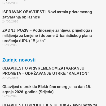
02/07/2026
ISPRAVAK OBAVIJESTI: Novi termin privremenog
zatvaranja obilaznice​
24/06/2026
ZADNJI POZIV – Podnošenje zahtjeva, prijedloga i
mišljenja za Izmjene i dopune Urbanističkog plana
uređenja (UPU) “Bijaka”
18/06/2026
Zadnje novosti
OBAVIJEST O PRIVREMENOM ZATVARANJU
PROMETA – ODRŽAVANJE UTRKE “KALATON”
29/07/2026
Obavijest o prekidu Električne energije na dan 15.
srpnja 2026. godine (Srijeda)
14/07/2026
OBAVIJEST O PRODULJENJU ROKA- Javni poziv za