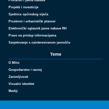
Proračun i javna nabava
Projekti i investicije
Sjednice općinskog vijeća
Prostorni i urbanistički planovi
Elektronički oglasnik javne nabave RH
Pravo na pristup informacijama
Savjetovanje s zainteresiranom javnošću
Teme
O Milni
Gospodarstvo i razvoj
Zanimljivosti
Vizualni identitet
Español
Mediji
Français
Italiano