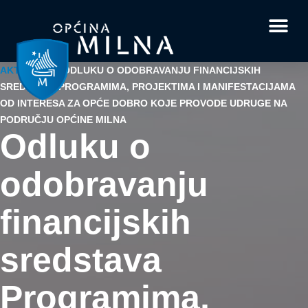
Dokumenti i obrasci
Vaše pitanje i
AKTUALNO
/
ODLUKU O ODOBRAVANJU FINANCIJSKIH
SREDSTAVA PROGRAMIMA, PROJEKTIMA I MANIFESTACIJAMA
OD INTERESA ZA OPĆE DOBRO KOJE PROVODE UDRUGE NA
PODRUČJU OPĆINE MILNA
Odluku o
odobravanju
financijskih
sredstava
Programima,