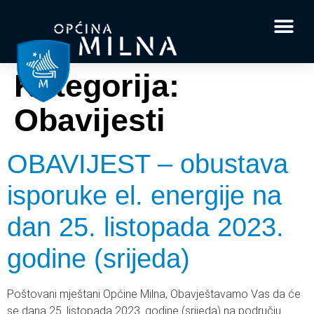
Dokumenti i obrasci
Vaše pitanje i
Kategorija:
Obavijesti
OBAVIJEST – obustava
isporuke el. energije na
dan 25. listopada 2023.
godine (srijeda)
Poštovani mještani Općine Milna, Obavještavamo Vas da će
se dana 25. listopada 2023. godine (srijeda) na području