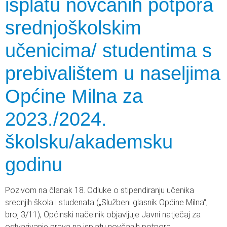
isplatu novčanih potpora
srednjoškolskim
učenicima/ studentima s
prebivalištem u naseljima
Općine Milna za
2023./2024.
školsku/akademsku
godinu
Pozivom na članak 18. Odluke o stipendiranju učenika
srednjih škola i studenata („Službeni glasnik Općine Milna“,
broj 3/11), Općinski načelnik objavljuje Javni natječaj za
ostvarivanje prava na isplatu novčanih potpora