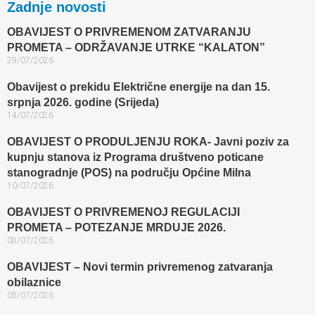
Zadnje novosti
OBAVIJEST O PRIVREMENOM ZATVARANJU
PROMETA – ODRŽAVANJE UTRKE “KALATON”
29/07/2026
Obavijest o prekidu Električne energije na dan 15.
srpnja 2026. godine (Srijeda)
14/07/2026
OBAVIJEST O PRODULJENJU ROKA- Javni poziv za
kupnju stanova iz Programa društveno poticane
stanogradnje (POS) na području Općine Milna
10/07/2026
OBAVIJEST O PRIVREMENOJ REGULACIJI
PROMETA – POTEZANJE MRDUJE 2026.
08/07/2026
OBAVIJEST – Novi termin privremenog zatvaranja
obilaznice​
05/07/2026