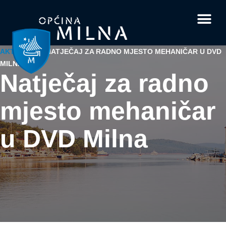
Dokumenti i obrasci
Vaše pitanje i
AKTUALNO
/
NATJEČAJ ZA RADNO MJESTO MEHANIČAR U DVD
MILNA
Natječaj za radno
mjesto mehaničar
u DVD Milna