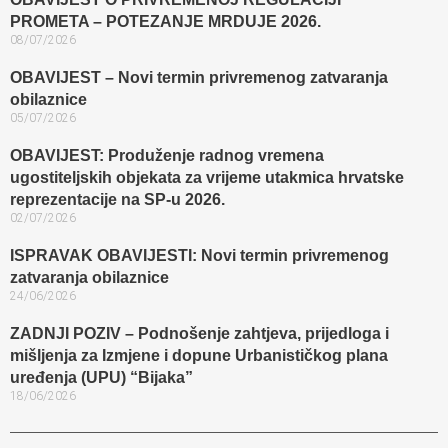
PROMETA – POTEZANJE MRDUJE 2026.
08/07/2026
OBAVIJEST – Novi termin privremenog zatvaranja
obilaznice​
05/07/2026
OBAVIJEST: Produženje radnog vremena
ugostiteljskih objekata za vrijeme utakmica hrvatske
reprezentacije na SP-u 2026.
02/07/2026
ISPRAVAK OBAVIJESTI: Novi termin privremenog
zatvaranja obilaznice​
24/06/2026
ZADNJI POZIV – Podnošenje zahtjeva, prijedloga i
mišljenja za Izmjene i dopune Urbanističkog plana
uređenja (UPU) “Bijaka”
18/06/2026