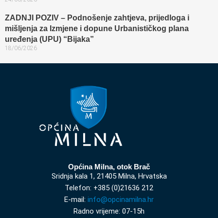
ZADNJI POZIV – Podnošenje zahtjeva, prijedloga i
mišljenja za Izmjene i dopune Urbanističkog plana
uređenja (UPU) “Bijaka”
18/06/2026
Općina Milna, otok Brač
Sridnja kala 1, 21405 Milna, Hrvatska
Telefon: +385 (0)21636 212
E-mail:
info@opcinamilna.hr
Radno vrijeme: 07-15h