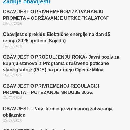
Zadnje obavijesti
OBAVIJEST O PRIVREMENOM ZATVARANJU
PROMETA – ODRŽAVANJE UTRKE “KALATON”
29/07/2026
Obavijest o prekidu Električne energije na dan 15.
srpnja 2026. godine (Srijeda)
14/07/2026
OBAVIJEST O PRODULJENJU ROKA- Javni poziv za
kupnju stanova iz Programa društveno poticane
stanogradnje (POS) na području Općine Milna
10/07/2026
OBAVIJEST O PRIVREMENOJ REGULACIJI
PROMETA – POTEZANJE MRDUJE 2026.
08/07/2026
OBAVIJEST – Novi termin privremenog zatvaranja
obilaznice​
05/07/2026