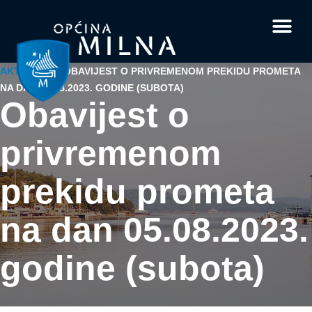
Dokumenti i obrasci
Vaše pitanje i
AKTUALNO
/
OBAVIJEST O PRIVREMENOM PREKIDU PROMETA
NA DAN 05.08.2023. GODINE (SUBOTA)
Obavijest o
privremenom
prekidu prometa
na dan 05.08.2023.
godine (subota)