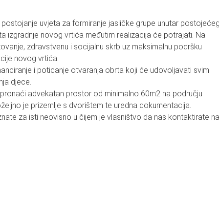
postojanje uvjeta za formiranje jasličke grupe unutar postojeće
kta izgradnje novog vrtića međutim realizacija će potrajati. Na
ovanje, zdravstvenu i socijalnu skrb uz maksimalnu podršku
cije novog vrtića.
nanciranje i poticanje otvaranja obrta koji će udovoljavati svim
nja djece.
bno pronaći advekatan prostor od minimalno 60m2 na području
željno je prizemlje s dvorištem te uredna dokumentacija.
znate za isti neovisno u čijem je vlasništvo da nas kontaktirate n