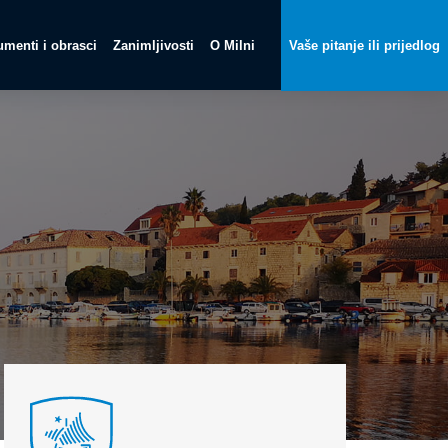
menti i obrasci
Zanimljivosti
O Milni
Vaše pitanje ili prijedlog