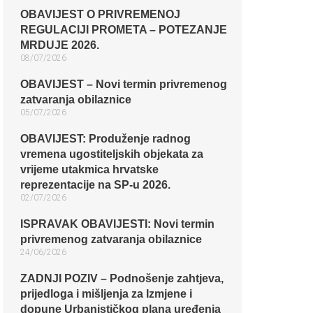
OBAVIJEST O PRIVREMENOJ
REGULACIJI PROMETA – POTEZANJE
MRDUJE 2026.
08/07/2026
OBAVIJEST – Novi termin privremenog
zatvaranja obilaznice​
05/07/2026
OBAVIJEST: Produženje radnog
vremena ugostiteljskih objekata za
vrijeme utakmica hrvatske
reprezentacije na SP-u 2026.
02/07/2026
ISPRAVAK OBAVIJESTI: Novi termin
privremenog zatvaranja obilaznice​
24/06/2026
ZADNJI POZIV – Podnošenje zahtjeva,
prijedloga i mišljenja za Izmjene i
dopune Urbanističkog plana uređenja