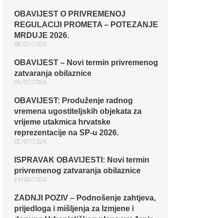
OBAVIJEST O PRIVREMENOJ
REGULACIJI PROMETA – POTEZANJE
MRDUJE 2026.
08/07/2026
OBAVIJEST – Novi termin privremenog
zatvaranja obilaznice​
05/07/2026
OBAVIJEST: Produženje radnog
vremena ugostiteljskih objekata za
vrijeme utakmica hrvatske
reprezentacije na SP-u 2026.
02/07/2026
ISPRAVAK OBAVIJESTI: Novi termin
privremenog zatvaranja obilaznice​
24/06/2026
ZADNJI POZIV – Podnošenje zahtjeva,
prijedloga i mišljenja za Izmjene i