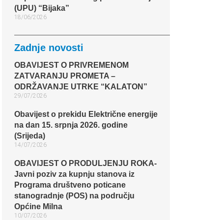
(UPU) “Bijaka”
18/06/2026
Zadnje novosti
OBAVIJEST O PRIVREMENOM
ZATVARANJU PROMETA –
ODRŽAVANJE UTRKE “KALATON”
29/07/2026
Obavijest o prekidu Električne energije
na dan 15. srpnja 2026. godine
(Srijeda)
14/07/2026
OBAVIJEST O PRODULJENJU ROKA-
Javni poziv za kupnju stanova iz
Programa društveno poticane
stanogradnje (POS) na području
Općine Milna
10/07/2026