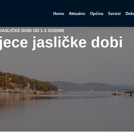
Home
Aktualno
Općina
Servisi
Doku
JASLIČKE DOBI OD 1-3 GODINE
jece jasličke dobi