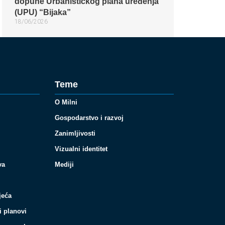
dopune Urbanističkog plana uređenja
(UPU) “Bijaka”
18/06/2026
Teme
O Milni
Gospodarstvo i razvoj
Zanimljivosti
Vizualni identitet
va
Mediji
jeća
i planovi