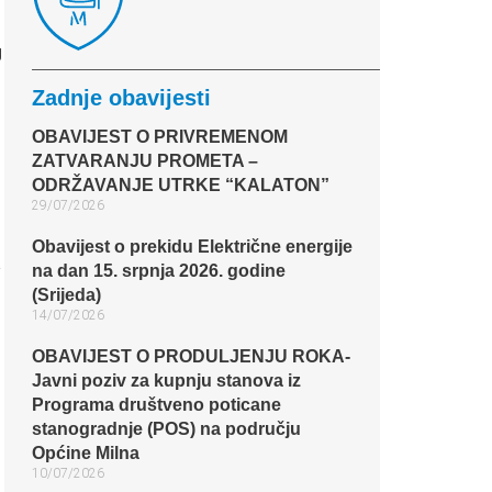
g
Zadnje obavijesti
OBAVIJEST O PRIVREMENOM
ZATVARANJU PROMETA –
ODRŽAVANJE UTRKE “KALATON”
29/07/2026
Obavijest o prekidu Električne energije
a
na dan 15. srpnja 2026. godine
(Srijeda)
14/07/2026
OBAVIJEST O PRODULJENJU ROKA-
Javni poziv za kupnju stanova iz
Programa društveno poticane
stanogradnje (POS) na području
Općine Milna
10/07/2026