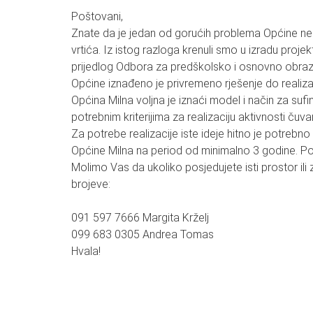
Poštovani,
Znate da je jedan od gorućih problema Općine ne 
vrtića. Iz istog razloga krenuli smo u izradu proje
prijedlog Odbora za predškolsko i osnovno obraz
Općine iznađeno je privremeno rješenje do realiza
Općina Milna voljna je iznaći model i način za sufi
potrebnim kriterijima za realizaciju aktivnosti čuva
Za potrebe realizacije iste ideje hitno je potre
Općine Milna na period od minimalno 3 godine. Po
Molimo Vas da ukoliko posjedujete isti prostor ili 
brojeve:
091 597 7666 Margita Krželj
099 683 0305 Andrea Tomas
Hvala!