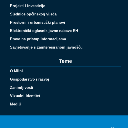
Projekti i investicije
Sjednice općinskog vijeća
Prostorni i urbanistički planovi
Elektronički oglasnik javne nabave RH
Pravo na pristup informacijama
Savjetovanje s zainteresiranom javnošću
Teme
O Milni
Gospodarstvo i razvoj
Zanimljivosti
Vizualni identitet
Español
Mediji
Français
Italiano