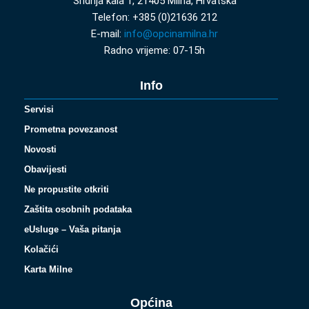
Sridnja kala 1, 21405 Milna, Hrvatska
Telefon: +385 (0)21636 212
E-mail:
info@opcinamilna.hr
Radno vrijeme: 07-15h
Info
Servisi
Prometna povezanost
Novosti
Obavijesti
Ne propustite otkriti
Zaštita osobnih podataka
eUsluge – Vaša pitanja
Kolačići
Karta Milne
Općina