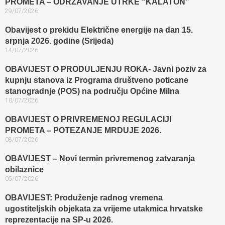
PROMETA – ODRŽAVANJE UTRKE “KALATON”
29/07/2026
Obavijest o prekidu Električne energije na dan 15.
srpnja 2026. godine (Srijeda)
14/07/2026
OBAVIJEST O PRODULJENJU ROKA- Javni poziv za
kupnju stanova iz Programa društveno poticane
stanogradnje (POS) na području Općine Milna
10/07/2026
OBAVIJEST O PRIVREMENOJ REGULACIJI
PROMETA – POTEZANJE MRDUJE 2026.
08/07/2026
OBAVIJEST – Novi termin privremenog zatvaranja
obilaznice​
05/07/2026
OBAVIJEST: Produženje radnog vremena
ugostiteljskih objekata za vrijeme utakmica hrvatske
reprezentacije na SP-u 2026.