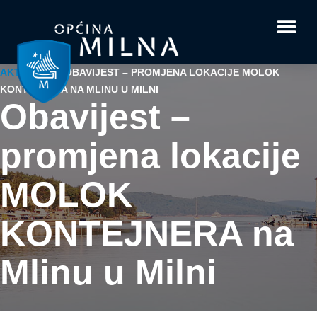
Dokumenti i obrasci
Vaše pitanje i
AKTUALNO
/
OBAVIJEST – PROMJENA LOKACIJE MOLOK
KONTEJNERA NA MLINU U MILNI
Obavijest –
promjena lokacije
MOLOK
KONTEJNERA na
Mlinu u Milni