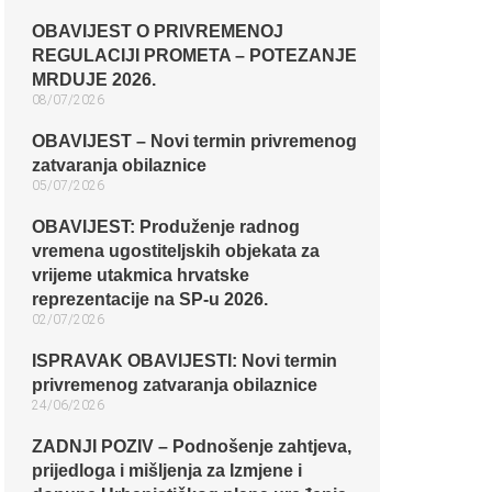
OBAVIJEST O PRIVREMENOJ
REGULACIJI PROMETA – POTEZANJE
MRDUJE 2026.
08/07/2026
OBAVIJEST – Novi termin privremenog
zatvaranja obilaznice​
05/07/2026
OBAVIJEST: Produženje radnog
vremena ugostiteljskih objekata za
vrijeme utakmica hrvatske
reprezentacije na SP-u 2026.
02/07/2026
ISPRAVAK OBAVIJESTI: Novi termin
privremenog zatvaranja obilaznice​
24/06/2026
ZADNJI POZIV – Podnošenje zahtjeva,
prijedloga i mišljenja za Izmjene i