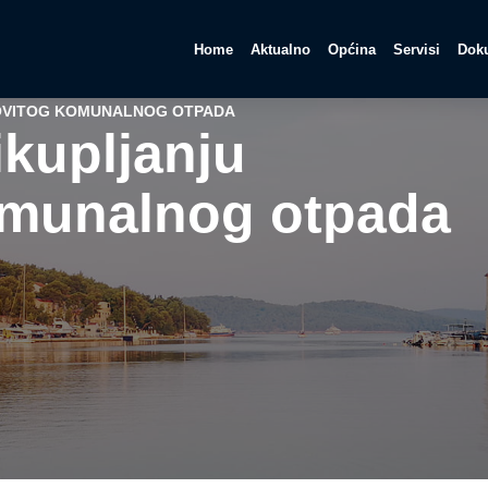
Home
Aktualno
Općina
Servisi
Doku
ŠOVITOG KOMUNALNOG OTPADA
ikupljanju
omunalnog otpada