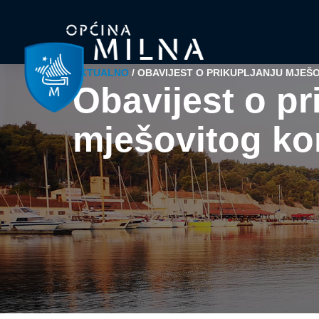
AKTUALNO
/
OBAVIJEST O PRIKUPLJANJU MJE
Obavijest o pr
mješovitog k