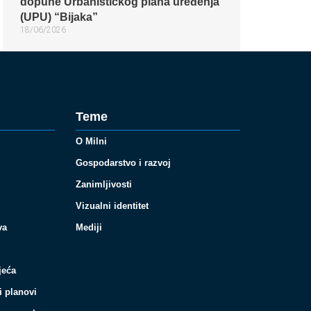
dopune Urbanističkog plana uređenja
(UPU) “Bijaka”
18/06/2026
Teme
O Milni
Gospodarstvo i razvoj
Zanimljivosti
Vizualni identitet
va
Mediji
jeća
i planovi