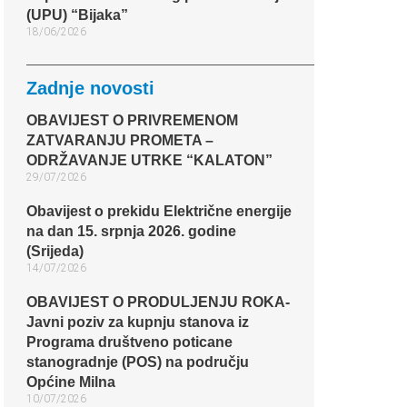
(UPU) “Bijaka”
18/06/2026
Zadnje novosti
OBAVIJEST O PRIVREMENOM
ZATVARANJU PROMETA –
ODRŽAVANJE UTRKE “KALATON”
29/07/2026
Obavijest o prekidu Električne energije
na dan 15. srpnja 2026. godine
(Srijeda)
14/07/2026
OBAVIJEST O PRODULJENJU ROKA-
Javni poziv za kupnju stanova iz
Programa društveno poticane
stanogradnje (POS) na području
Općine Milna
10/07/2026