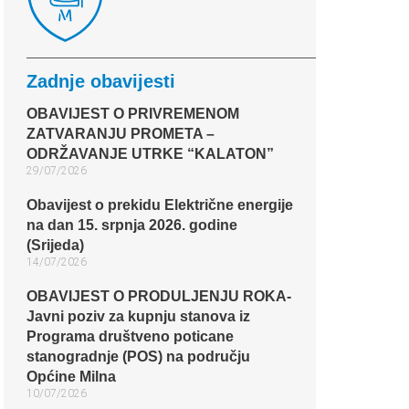
Zadnje obavijesti
OBAVIJEST O PRIVREMENOM
ZATVARANJU PROMETA –
ODRŽAVANJE UTRKE “KALATON”
29/07/2026
Obavijest o prekidu Električne energije
na dan 15. srpnja 2026. godine
(Srijeda)
14/07/2026
OBAVIJEST O PRODULJENJU ROKA-
Javni poziv za kupnju stanova iz
Programa društveno poticane
stanogradnje (POS) na području
Općine Milna
10/07/2026