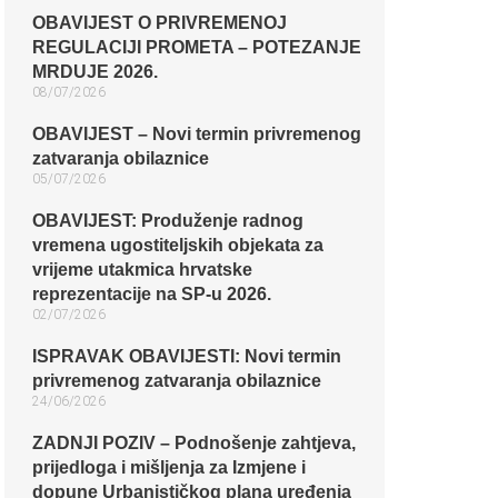
OBAVIJEST O PRIVREMENOJ
REGULACIJI PROMETA – POTEZANJE
MRDUJE 2026.
08/07/2026
OBAVIJEST – Novi termin privremenog
zatvaranja obilaznice​
05/07/2026
OBAVIJEST: Produženje radnog
vremena ugostiteljskih objekata za
vrijeme utakmica hrvatske
reprezentacije na SP-u 2026.
02/07/2026
ISPRAVAK OBAVIJESTI: Novi termin
privremenog zatvaranja obilaznice​
24/06/2026
ZADNJI POZIV – Podnošenje zahtjeva,
prijedloga i mišljenja za Izmjene i
dopune Urbanističkog plana uređenja