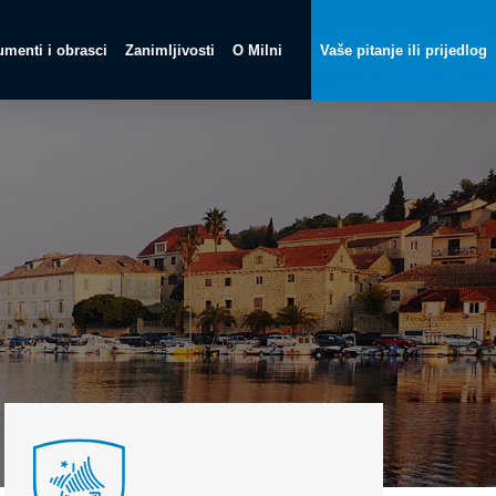
menti i obrasci
Zanimljivosti
O Milni
Vaše pitanje ili prijedlog