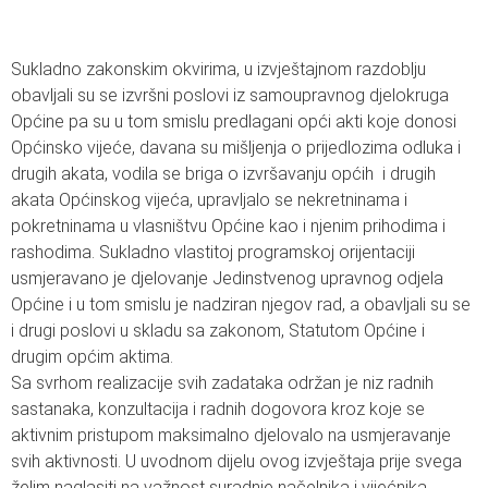
Sukladno zakonskim okvirima, u izvještajnom razdoblju
obavljali su se izvršni poslovi iz samoupravnog djelokruga
Općine pa su u tom smislu predlagani opći akti koje donosi
Općinsko vijeće, davana su mišljenja o prijedlozima odluka i
drugih akata, vodila se briga o izvršavanju općih i drugih
akata Općinskog vijeća, upravljalo se nekretninama i
pokretninama u vlasništvu Općine kao i njenim prihodima i
rashodima. Sukladno vlastitoj programskoj orijentaciji
usmjeravano je djelovanje Jedinstvenog upravnog odjela
Općine i u tom smislu je nadziran njegov rad, a obavljali su se
i drugi poslovi u skladu sa zakonom, Statutom Općine i
drugim općim aktima.
Sa svrhom realizacije svih zadataka održan je niz radnih
sastanaka, konzultacija i radnih dogovora kroz koje se
aktivnim pristupom maksimalno djelovalo na usmjeravanje
svih aktivnosti. U uvodnom dijelu ovog izvještaja prije svega
želim naglasiti na važnost suradnje načelnika i vijećnika