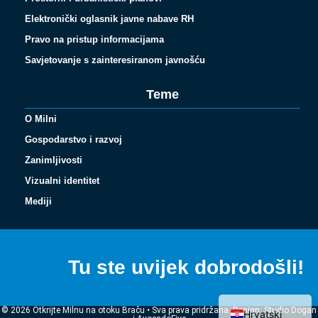
Elektronički oglasnik javne nabave RH
Pravo na pristup informacijama
Savjetovanje s zainteresiranom javnošću
Teme
O Milni
Gospodarstvo i razvoj
Zanimljivosti
Vizualni identitet
Español
Mediji
Français
Italiano
Tu ste uvijek dobrodošli!
Deutsch
English (UK)
© 2026 Otkrijte Milnu na otoku Braču • Sva prava pridržana. Design: Studio Dogan
Hrvatski