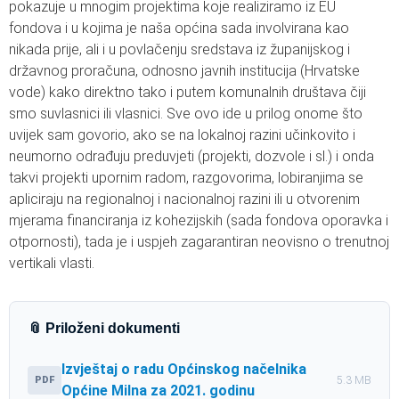
pokazuje u mnogim projektima koje realiziramo iz EU
fondova i u kojima je naša općina sada involvirana kao
nikada prije, ali i u povlačenju sredstava iz županijskog i
državnog proračuna, odnosno javnih institucija (Hrvatske
vode) kako direktno tako i putem komunalnih društava čiji
smo suvlasnici ili vlasnici. Sve ovo ide u prilog onome što
uvijek sam govorio, ako se na lokalnoj razini učinkovito i
neumorno odrađuju preduvjeti (projekti, dozvole i sl.) i onda
takvi projekti upornim radom, razgovorima, lobiranjima se
apliciraju na regionalnoj i nacionalnoj razini ili u otvorenim
mjerama financiranja iz kohezijskih (sada fondova oporavka i
otpornosti), tada je i uspjeh zagarantiran neovisno o trenutnoj
vertikali vlasti.
📎 Priloženi dokumenti
Izvještaj o radu Općinskog načelnika
PDF
5.3 MB
Općine Milna za 2021. godinu