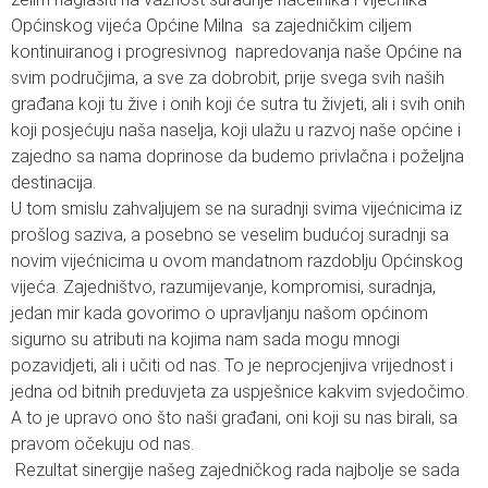
Općinskog vijeća Općine Milna sa zajedničkim ciljem
kontinuiranog i progresivnog napredovanja naše Općine na
svim područjima, a sve za dobrobit, prije svega svih naših
građana koji tu žive i onih koji će sutra tu živjeti, ali i svih onih
koji posjećuju naša naselja, koji ulažu u razvoj naše općine i
zajedno sa nama doprinose da budemo privlačna i poželjna
destinacija.
U tom smislu zahvaljujem se na suradnji svima vijećnicima iz
prošlog saziva, a posebno se veselim budućoj suradnji sa
novim vijećnicima u ovom mandatnom razdoblju Općinskog
vijeća. Zajedništvo, razumijevanje, kompromisi, suradnja,
jedan mir kada govorimo o upravljanju našom općinom
sigurno su atributi na kojima nam sada mogu mnogi
pozavidjeti, ali i učiti od nas. To je neprocjenjiva vrijednost i
jedna od bitnih preduvjeta za uspješnice kakvim svjedočimo.
A to je upravo ono što naši građani, oni koji su nas birali, sa
pravom očekuju od nas.
Rezultat sinergije našeg zajedničkog rada najbolje se sada