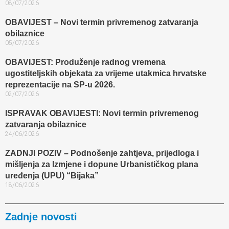
08/07/2026
OBAVIJEST – Novi termin privremenog zatvaranja
obilaznice​
05/07/2026
OBAVIJEST: Produženje radnog vremena
ugostiteljskih objekata za vrijeme utakmica hrvatske
reprezentacije na SP-u 2026.
02/07/2026
ISPRAVAK OBAVIJESTI: Novi termin privremenog
zatvaranja obilaznice​
24/06/2026
ZADNJI POZIV – Podnošenje zahtjeva, prijedloga i
mišljenja za Izmjene i dopune Urbanističkog plana
uređenja (UPU) “Bijaka”
18/06/2026
Zadnje novosti