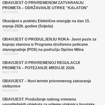
OBAVIJEST O PRIVREMENOM ZATVARANJU
PROMETA – ODRŽAVANJE UTRKE “KALATON”
29/07/2026
Obavijest o prekidu Električne energije na dan 15.
srpnja 2026. godine (Srijeda)
14/07/2026
OBAVIJEST O PRODULJENJU ROKA- Javni poziv za
kupnju stanova iz Programa društveno poticane
stanogradnje (POS) na području Općine Milna
10/07/2026
OBAVIJEST O PRIVREMENOJ REGULACIJI
PROMETA – POTEZANJE MRDUJE 2026.
08/07/2026
OBAVIJEST – Novi termin privremenog zatvaranja
obilaznice​
05/07/2026
OBAVIJEST: Produženje radnog vremena
ugostiteljskih objekata za vrijeme utakmica hrvatske