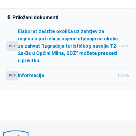
📎 Priloženi dokumenti
Elaborat zaštite okoliša uz zahtjev za
ocjenu o potrebi procjene utjecaja na okoliš
za zahvat "Izgradnja turističkog naselja T2-
PDF
8.4 MB
2a-Bs u Općini Milna, SDŽ" možete preuzeti
u privitku.
Informacija
PDF
170 KB