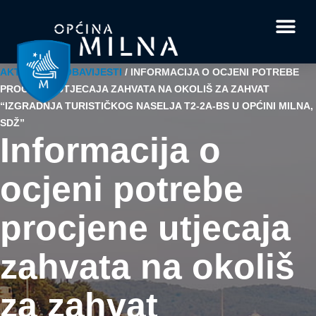
Dokumenti i obrasci
Vaše pitanje i
AKTUALNO
/
OBAVIJESTI
/
INFORMACIJA O OCJENI POTREBE
PROCJENE UTJECAJA ZAHVATA NA OKOLIŠ ZA ZAHVAT
“IZGRADNJA TURISTIČKOG NASELJA T2-2A-BS U OPĆINI MILNA,
SDŽ”
Informacija o
ocjeni potrebe
procjene utjecaja
zahvata na okoliš
za zahvat