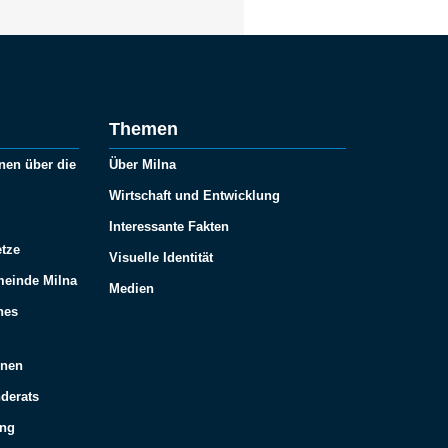
Themen
nen über die
Über Milna
Wirtschaft und Entwicklung
Interessante Fakten
tze
Visuelle Identität
meinde Milna
Medien
hes
onen
derats
ung