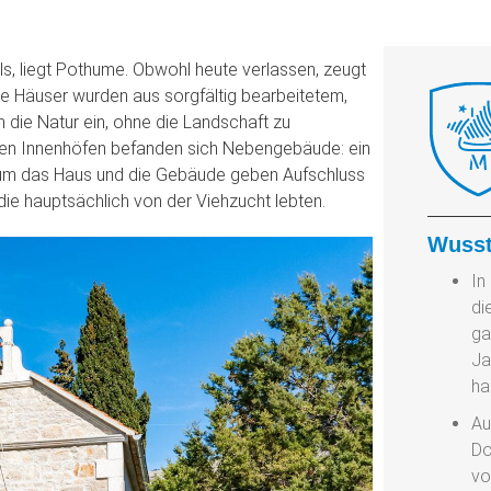
ls, liegt Pothume. Obwohl heute verlassen, zeugt
ie Häuser wurden aus sorgfältig bearbeitetem,
 die Natur ein, ohne die Landschaft zu
In den Innenhöfen befanden sich Nebengebäude: ein
of um das Haus und die Gebäude geben Aufschluss
die hauptsächlich von der Viehzucht lebten.
Wusst
In
di
ga
Ja
ha
Au
Do
vo