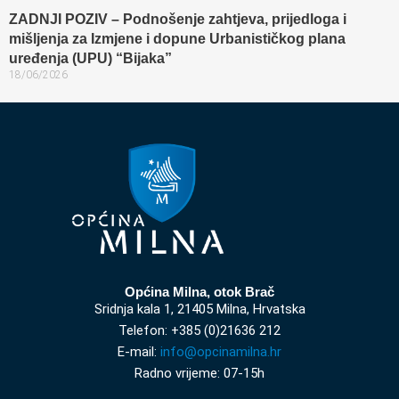
ZADNJI POZIV – Podnošenje zahtjeva, prijedloga i
mišljenja za Izmjene i dopune Urbanističkog plana
uređenja (UPU) “Bijaka”
18/06/2026
Općina Milna, otok Brač
Sridnja kala 1, 21405 Milna, Hrvatska
Telefon: +385 (0)21636 212
E-mail:
info@opcinamilna.hr
Radno vrijeme: 07-15h