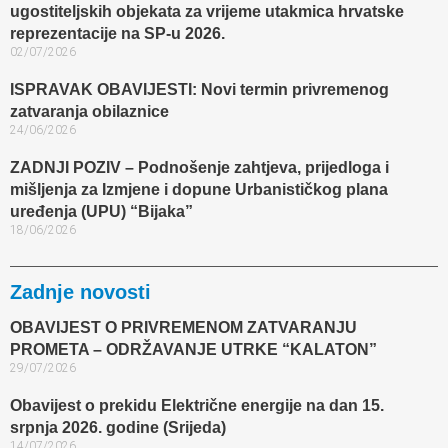
ugostiteljskih objekata za vrijeme utakmica hrvatske
reprezentacije na SP-u 2026.
02/07/2026
ISPRAVAK OBAVIJESTI: Novi termin privremenog
zatvaranja obilaznice​
24/06/2026
ZADNJI POZIV – Podnošenje zahtjeva, prijedloga i
mišljenja za Izmjene i dopune Urbanističkog plana
uređenja (UPU) “Bijaka”
18/06/2026
Zadnje novosti
OBAVIJEST O PRIVREMENOM ZATVARANJU
PROMETA – ODRŽAVANJE UTRKE “KALATON”
29/07/2026
Obavijest o prekidu Električne energije na dan 15.
srpnja 2026. godine (Srijeda)
14/07/2026