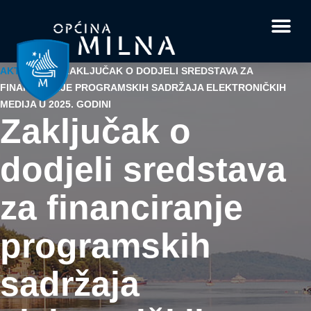
Dokumenti i obrasci
Vaše pitanje i
AKTUALNO
/
ZAKLJUČAK O DODJELI SREDSTAVA ZA
FINANCIRANJE PROGRAMSKIH SADRŽAJA ELEKTRONIČKIH
MEDIJA U 2025. GODINI
Zaključak o
dodjeli sredstava
za financiranje
programskih
sadržaja