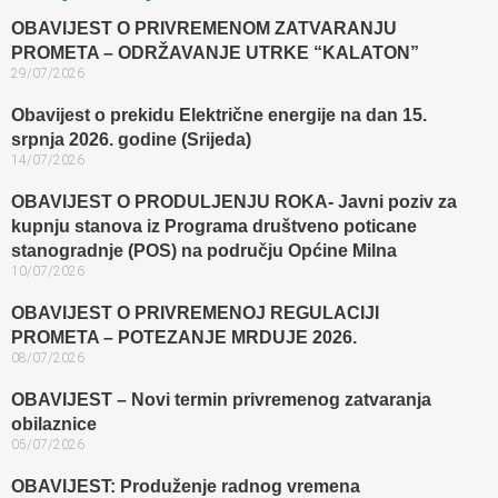
OBAVIJEST O PRIVREMENOM ZATVARANJU
PROMETA – ODRŽAVANJE UTRKE “KALATON”
29/07/2026
Obavijest o prekidu Električne energije na dan 15.
srpnja 2026. godine (Srijeda)
14/07/2026
OBAVIJEST O PRODULJENJU ROKA- Javni poziv za
kupnju stanova iz Programa društveno poticane
stanogradnje (POS) na području Općine Milna
10/07/2026
OBAVIJEST O PRIVREMENOJ REGULACIJI
PROMETA – POTEZANJE MRDUJE 2026.
08/07/2026
OBAVIJEST – Novi termin privremenog zatvaranja
obilaznice​
05/07/2026
OBAVIJEST: Produženje radnog vremena