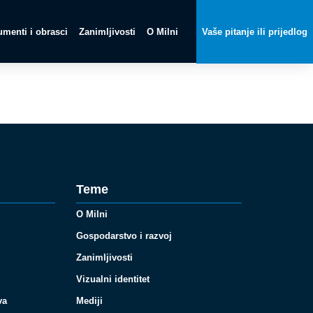
menti i obrasci
Zanimljivosti
O Milni
Vaše pitanje ili prijedlog
Teme
O Milni
Gospodarstvo i razvoj
Zanimljivosti
Vizualni identitet
va
Mediji