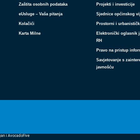
Zaštita osobnih podataka
Projekti i investicije
eUsluge – Vaša pitanja
Sjednice općinskog vi
Kolačići
Prostorni i urbanističk
Karta Milne
Elektronički oglasnik 
RH
Pravo na pristup info
Savjetovanje s zainte
javnošću
gan i AvocadoFive