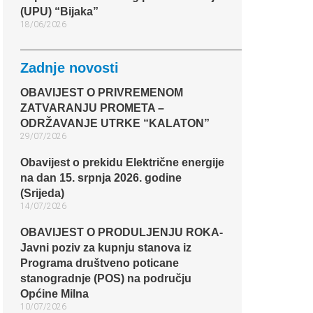
(UPU) “Bijaka”
18/06/2026
Zadnje novosti
OBAVIJEST O PRIVREMENOM
ZATVARANJU PROMETA –
ODRŽAVANJE UTRKE “KALATON”
29/07/2026
Obavijest o prekidu Električne energije
na dan 15. srpnja 2026. godine
(Srijeda)
14/07/2026
OBAVIJEST O PRODULJENJU ROKA-
Javni poziv za kupnju stanova iz
Programa društveno poticane
stanogradnje (POS) na području
Općine Milna
10/07/2026