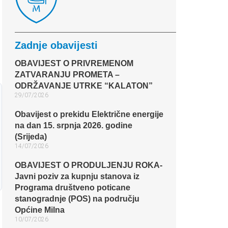
Zadnje obavijesti
OBAVIJEST O PRIVREMENOM
ZATVARANJU PROMETA –
ODRŽAVANJE UTRKE “KALATON”
29/07/2026
Obavijest o prekidu Električne energije
na dan 15. srpnja 2026. godine
(Srijeda)
14/07/2026
OBAVIJEST O PRODULJENJU ROKA-
Javni poziv za kupnju stanova iz
Programa društveno poticane
stanogradnje (POS) na području
Općine Milna
10/07/2026