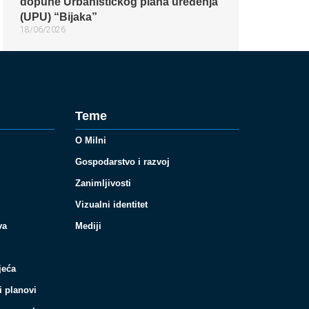
dopune Urbanističkog plana uređenja
(UPU) “Bijaka”
18/06/2026
Teme
O Milni
Gospodarstvo i razvoj
Zanimljivosti
Vizualni identitet
va
Mediji
jeća
i planovi