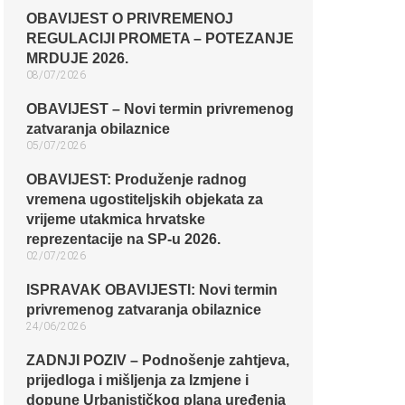
OBAVIJEST O PRIVREMENOJ
REGULACIJI PROMETA – POTEZANJE
MRDUJE 2026.
08/07/2026
OBAVIJEST – Novi termin privremenog
zatvaranja obilaznice​
05/07/2026
OBAVIJEST: Produženje radnog
vremena ugostiteljskih objekata za
vrijeme utakmica hrvatske
reprezentacije na SP-u 2026.
02/07/2026
ISPRAVAK OBAVIJESTI: Novi termin
privremenog zatvaranja obilaznice​
24/06/2026
ZADNJI POZIV – Podnošenje zahtjeva,
prijedloga i mišljenja za Izmjene i
dopune Urbanističkog plana uređenja