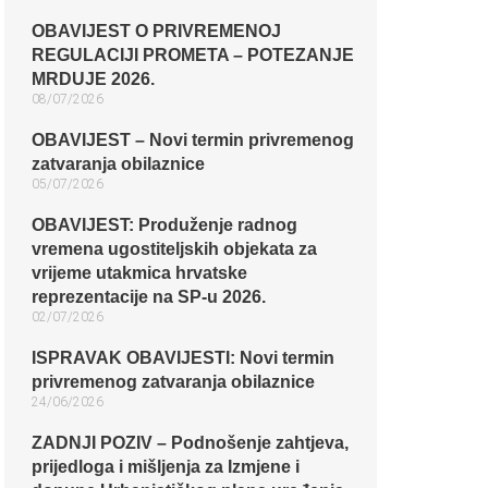
OBAVIJEST O PRIVREMENOJ
REGULACIJI PROMETA – POTEZANJE
MRDUJE 2026.
08/07/2026
OBAVIJEST – Novi termin privremenog
zatvaranja obilaznice​
05/07/2026
OBAVIJEST: Produženje radnog
vremena ugostiteljskih objekata za
vrijeme utakmica hrvatske
reprezentacije na SP-u 2026.
02/07/2026
ISPRAVAK OBAVIJESTI: Novi termin
privremenog zatvaranja obilaznice​
24/06/2026
ZADNJI POZIV – Podnošenje zahtjeva,
prijedloga i mišljenja za Izmjene i