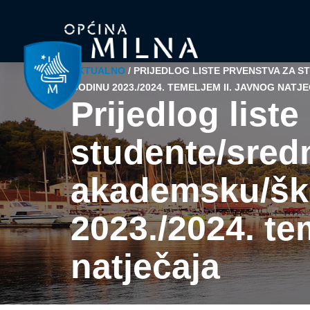
AKTUALNO
/
PRIJEDLOG LISTE PRVENSTVA ZA 
GODINU 2023./2024. TEMELJEM II. JAVNOG NATJ
Prijedlog list
studente/sred
akademsku/šk
2023./2024. te
natječaja