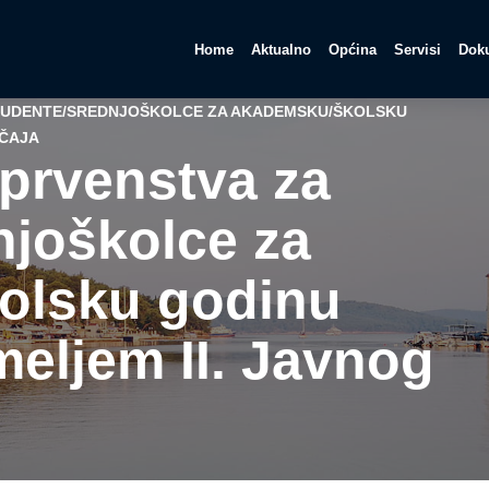
Home
Aktualno
Općina
Servisi
Doku
STUDENTE/SREDNJOŠKOLCE ZA AKADEMSKU/ŠKOLSKU
EČAJA
e prvenstva za
njoškolce za
olsku godinu
meljem II. Javnog