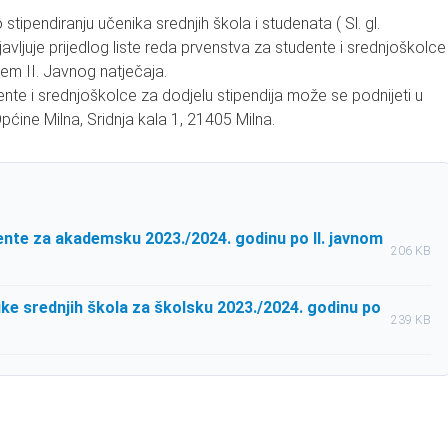
stipendiranju učenika srednjih škola i studenata ( Sl. gl.
javljuje prijedlog liste reda prvenstva za studente i srednjoškolce
m II. Javnog natječaja.
ente i srednjoškolce za dodjelu stipendija može se podnijeti u
ine Milna, Sridnja kala 1, 21405 Milna.
dente za akademsku 2023./2024. godinu po II. javnom
206 KB
ike srednjih škola za školsku 2023./2024. godinu po
239 KB