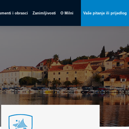
menti i obrasci
Zanimljivosti
O Milni
Vaše pitanje ili prijedlog