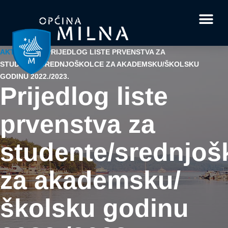
Dokumenti i obrasci
Vaše pitanje i
AKTUALNO
/
PRIJEDLOG LISTE PRVENSTVA ZA
STUDENTE/SREDNJOŠKOLCE ZA AKADEMSKU/ŠKOLSKU
GODINU 2022./2023.
Prijedlog liste
prvenstva za
studente/srednjoš
za akademsku/
školsku godinu