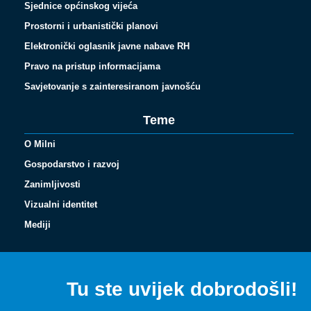
Sjednice općinskog vijeća
Prostorni i urbanistički planovi
Elektronički oglasnik javne nabave RH
Pravo na pristup informacijama
Savjetovanje s zainteresiranom javnošću
Teme
O Milni
Gospodarstvo i razvoj
Zanimljivosti
Vizualni identitet
Mediji
Tu ste uvijek dobrodošli!