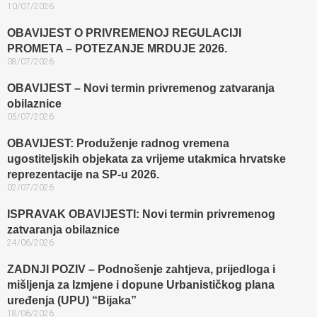
10/07/2026
OBAVIJEST O PRIVREMENOJ REGULACIJI
PROMETA – POTEZANJE MRDUJE 2026.
08/07/2026
OBAVIJEST – Novi termin privremenog zatvaranja
obilaznice​
05/07/2026
OBAVIJEST: Produženje radnog vremena
ugostiteljskih objekata za vrijeme utakmica hrvatske
reprezentacije na SP-u 2026.
02/07/2026
ISPRAVAK OBAVIJESTI: Novi termin privremenog
zatvaranja obilaznice​
24/06/2026
ZADNJI POZIV – Podnošenje zahtjeva, prijedloga i
mišljenja za Izmjene i dopune Urbanističkog plana
uređenja (UPU) “Bijaka”
18/06/2026