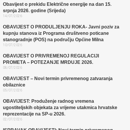
Obavijest o prekidu Električne energije na dan 15.
srpnja 2026. godine (Srijeda)
14/07/2026
OBAVIJEST O PRODULJENJU ROKA- Javni poziv za
kupnju stanova iz Programa društveno poticane
stanogradnje (POS) na području Općine Milna
10/07/2026
OBAVIJEST O PRIVREMENOJ REGULACIJI
PROMETA – POTEZANJE MRDUJE 2026.
08/07/2026
OBAVIJEST – Novi termin privremenog zatvaranja
obilaznice​
05/07/2026
OBAVIJEST: Produženje radnog vremena
ugostiteljskih objekata za vrijeme utakmica hrvatske
reprezentacije na SP-u 2026.
02/07/2026