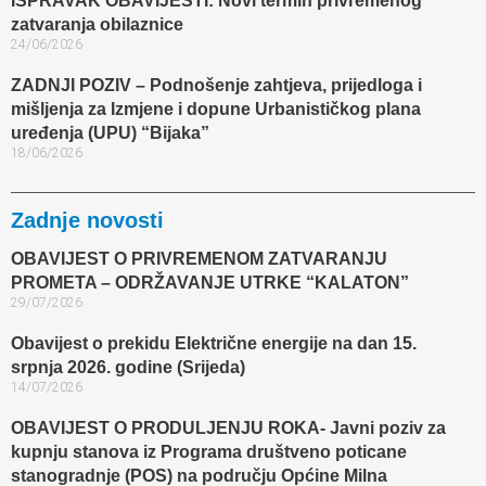
ISPRAVAK OBAVIJESTI: Novi termin privremenog
zatvaranja obilaznice​
24/06/2026
ZADNJI POZIV – Podnošenje zahtjeva, prijedloga i
mišljenja za Izmjene i dopune Urbanističkog plana
uređenja (UPU) “Bijaka”
18/06/2026
Zadnje novosti
OBAVIJEST O PRIVREMENOM ZATVARANJU
PROMETA – ODRŽAVANJE UTRKE “KALATON”
29/07/2026
Obavijest o prekidu Električne energije na dan 15.
srpnja 2026. godine (Srijeda)
14/07/2026
OBAVIJEST O PRODULJENJU ROKA- Javni poziv za
kupnju stanova iz Programa društveno poticane
stanogradnje (POS) na području Općine Milna