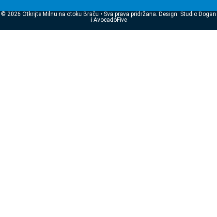
© 2026 Otkrijte Milnu na otoku Braču • Sva prava pridržana. Design: Studio Dogan
i AvocadoFive