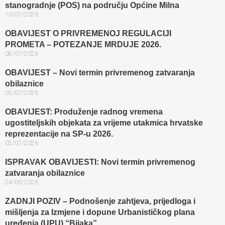
stanogradnje (POS) na području Općine Milna
10/07/2026
OBAVIJEST O PRIVREMENOJ REGULACIJI
PROMETA – POTEZANJE MRDUJE 2026.
08/07/2026
OBAVIJEST – Novi termin privremenog zatvaranja
obilaznice​
05/07/2026
OBAVIJEST: Produženje radnog vremena
ugostiteljskih objekata za vrijeme utakmica hrvatske
reprezentacije na SP-u 2026.
02/07/2026
ISPRAVAK OBAVIJESTI: Novi termin privremenog
zatvaranja obilaznice​
24/06/2026
ZADNJI POZIV – Podnošenje zahtjeva, prijedloga i
mišljenja za Izmjene i dopune Urbanističkog plana
uređenja (UPU) “Bijaka”