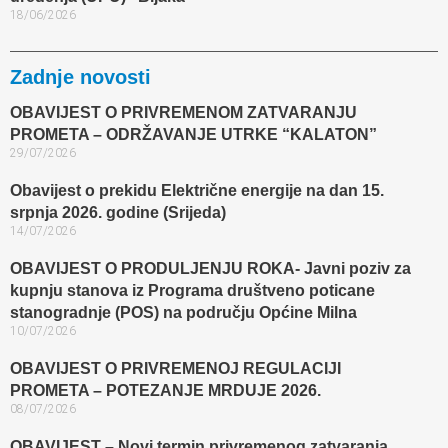
18/06/2026
Zadnje novosti
OBAVIJEST O PRIVREMENOM ZATVARANJU
PROMETA – ODRŽAVANJE UTRKE “KALATON”
29/07/2026
Obavijest o prekidu Električne energije na dan 15.
srpnja 2026. godine (Srijeda)
14/07/2026
OBAVIJEST O PRODULJENJU ROKA- Javni poziv za
kupnju stanova iz Programa društveno poticane
stanogradnje (POS) na području Općine Milna
10/07/2026
OBAVIJEST O PRIVREMENOJ REGULACIJI
PROMETA – POTEZANJE MRDUJE 2026.
08/07/2026
OBAVIJEST – Novi termin privremenog zatvaranja