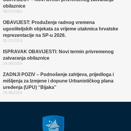
obilaznice​
05/07/2026
OBAVIJEST: Produženje radnog vremena
ugostiteljskih objekata za vrijeme utakmica hrvatske
reprezentacije na SP-u 2026.
02/07/2026
ISPRAVAK OBAVIJESTI: Novi termin privremenog
zatvaranja obilaznice​
24/06/2026
ZADNJI POZIV – Podnošenje zahtjeva, prijedloga i
mišljenja za Izmjene i dopune Urbanističkog plana
uređenja (UPU) “Bijaka”
18/06/2026