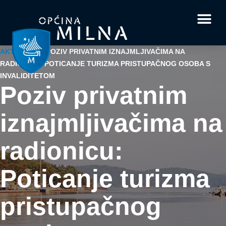
Dokumenti i obrasci
Vaše pitanje i
AKTUALNO
/
POZIV PRIVATNIM IZNAJMLJIVAČIMA NA
RADIONICU: POTICANJE TURIZMA PRISTUPAČNOG OSOBA S
INVALIDITETOM
Poziv privatnim
iznajmljivačima na
radionicu:
Poticanje turizma
pristupačnog