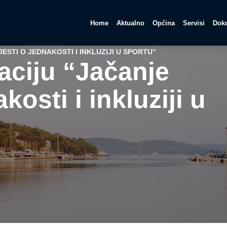
Home
Aktualno
Općina
Servisi
Doku
ESTI O JEDNAKOSTI I INKLUZIJI U SPORTU”
aciju “Jačanje
kosti i inkluziji u