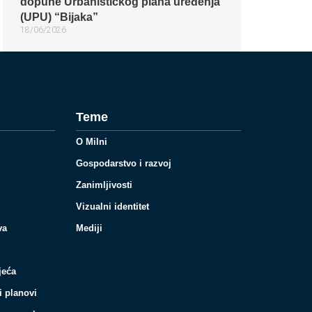
dopune Urbanističkog plana uređenja
(UPU) “Bijaka”
18/06/2026
Teme
O Milni
Gospodarstvo i razvoj
Zanimljivosti
Vizualni identitet
va
Mediji
jeća
i planovi