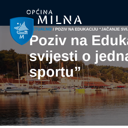
AKTUALNO
/
POZIV NA EDUKACIJU “JAČANJE SVIJ
Poziv na Eduk
svijesti o jedna
sportu”