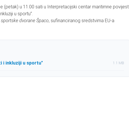
(petak) u 11.00 sati u Interpretacijski centar maritimne povijest
kluziji u sportu”.
 sportske dvorane Špaco
, sufinanciranog sredstvima EU-a
 i inkluziji u sportu"
1.1 MB