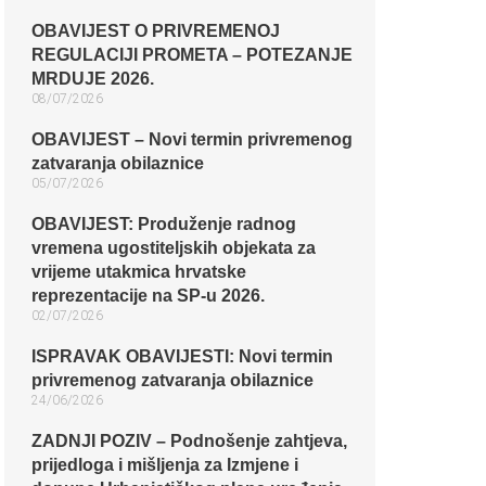
OBAVIJEST O PRIVREMENOJ
REGULACIJI PROMETA – POTEZANJE
MRDUJE 2026.
08/07/2026
OBAVIJEST – Novi termin privremenog
zatvaranja obilaznice​
05/07/2026
OBAVIJEST: Produženje radnog
vremena ugostiteljskih objekata za
vrijeme utakmica hrvatske
reprezentacije na SP-u 2026.
02/07/2026
ISPRAVAK OBAVIJESTI: Novi termin
privremenog zatvaranja obilaznice​
24/06/2026
ZADNJI POZIV – Podnošenje zahtjeva,
prijedloga i mišljenja za Izmjene i