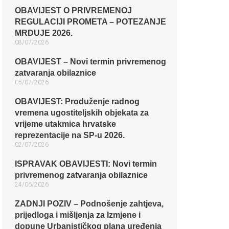
OBAVIJEST O PRIVREMENOJ
REGULACIJI PROMETA – POTEZANJE
MRDUJE 2026.
08/07/2026
OBAVIJEST – Novi termin privremenog
zatvaranja obilaznice​
05/07/2026
OBAVIJEST: Produženje radnog
vremena ugostiteljskih objekata za
vrijeme utakmica hrvatske
reprezentacije na SP-u 2026.
02/07/2026
ISPRAVAK OBAVIJESTI: Novi termin
privremenog zatvaranja obilaznice​
24/06/2026
ZADNJI POZIV – Podnošenje zahtjeva,
prijedloga i mišljenja za Izmjene i
dopune Urbanističkog plana uređenja