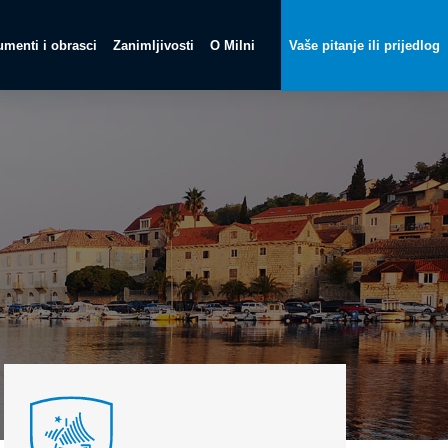
menti i obrasci
Zanimljivosti
O Milni
Vaše pitanje ili prijedlog