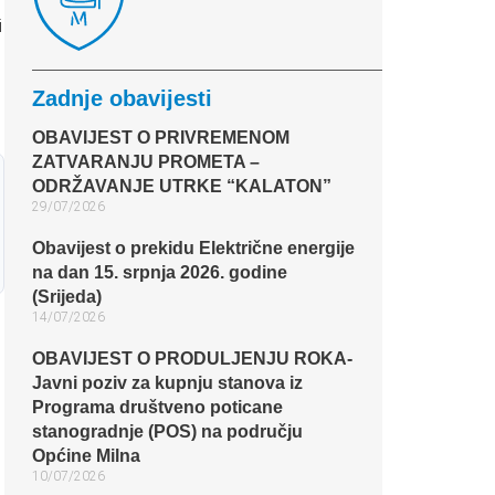
i
Zadnje obavijesti
OBAVIJEST O PRIVREMENOM
ZATVARANJU PROMETA –
ODRŽAVANJE UTRKE “KALATON”
29/07/2026
Obavijest o prekidu Električne energije
na dan 15. srpnja 2026. godine
(Srijeda)
14/07/2026
OBAVIJEST O PRODULJENJU ROKA-
Javni poziv za kupnju stanova iz
Programa društveno poticane
stanogradnje (POS) na području
Općine Milna
10/07/2026