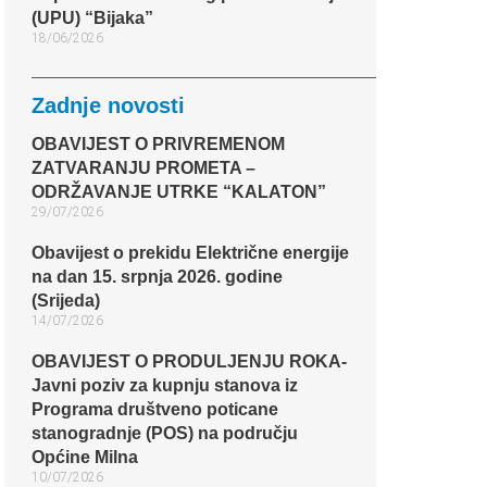
(UPU) “Bijaka”
18/06/2026
Zadnje novosti
OBAVIJEST O PRIVREMENOM
ZATVARANJU PROMETA –
ODRŽAVANJE UTRKE “KALATON”
29/07/2026
Obavijest o prekidu Električne energije
na dan 15. srpnja 2026. godine
(Srijeda)
14/07/2026
OBAVIJEST O PRODULJENJU ROKA-
Javni poziv za kupnju stanova iz
Programa društveno poticane
stanogradnje (POS) na području
Općine Milna
10/07/2026