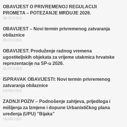
OBAVIJEST O PRIVREMENOJ REGULACIJI
PROMETA – POTEZANJE MRDUJE 2026.
08/07/2026
OBAVIJEST – Novi termin privremenog zatvaranja
obilaznice​
05/07/2026
OBAVIJEST: Produženje radnog vremena
ugostiteljskih objekata za vrijeme utakmica hrvatske
reprezentacije na SP-u 2026.
02/07/2026
ISPRAVAK OBAVIJESTI: Novi termin privremenog
zatvaranja obilaznice​
24/06/2026
ZADNJI POZIV – Podnošenje zahtjeva, prijedloga i
mišljenja za Izmjene i dopune Urbanističkog plana
uređenja (UPU) “Bijaka”
18/06/2026