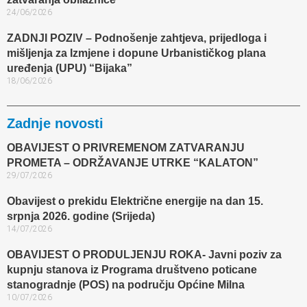
24/06/2026
ZADNJI POZIV – Podnošenje zahtjeva, prijedloga i
mišljenja za Izmjene i dopune Urbanističkog plana
uređenja (UPU) “Bijaka”
18/06/2026
Zadnje novosti
OBAVIJEST O PRIVREMENOM ZATVARANJU
PROMETA – ODRŽAVANJE UTRKE “KALATON”
29/07/2026
Obavijest o prekidu Električne energije na dan 15.
srpnja 2026. godine (Srijeda)
14/07/2026
OBAVIJEST O PRODULJENJU ROKA- Javni poziv za
kupnju stanova iz Programa društveno poticane
stanogradnje (POS) na području Općine Milna
10/07/2026