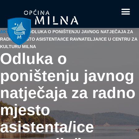
Dokumenti i obrasci
Vaše pitanje i
AKTUALNO
/
ODLUKA O PONIŠTENJU JAVNOG NATJEČAJA ZA
RADNO MJESTO ASISTENTA/ICE RAVNATELJA/ICE U CENTRU ZA
KULTURU MILNA
Odluka o
poništenju javnog
natječaja za radno
mjesto
asistenta/ice