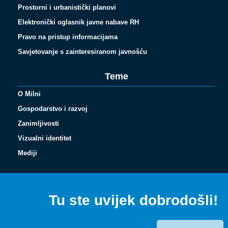
Prostorni i urbanistički planovi
Elektronički oglasnik javne nabave RH
Pravo na pristup informacijama
Savjetovanje s zainteresiranom javnošću
Teme
O Milni
Gospodarstvo i razvoj
Zanimljivosti
Vizualni identitet
Español
Mediji
Français
Italiano
Tu ste uvijek dobrodošli!
Deutsch
English (UK)