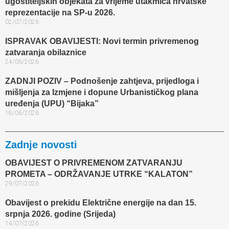
ugostiteljskih objekata za vrijeme utakmica hrvatske
reprezentacije na SP-u 2026.
02/07/2026
ISPRAVAK OBAVIJESTI: Novi termin privremenog
zatvaranja obilaznice​
24/06/2026
ZADNJI POZIV – Podnošenje zahtjeva, prijedloga i
mišljenja za Izmjene i dopune Urbanističkog plana
uređenja (UPU) “Bijaka”
18/06/2026
Zadnje novosti
OBAVIJEST O PRIVREMENOM ZATVARANJU
PROMETA – ODRŽAVANJE UTRKE “KALATON”
29/07/2026
Obavijest o prekidu Električne energije na dan 15.
srpnja 2026. godine (Srijeda)
14/07/2026