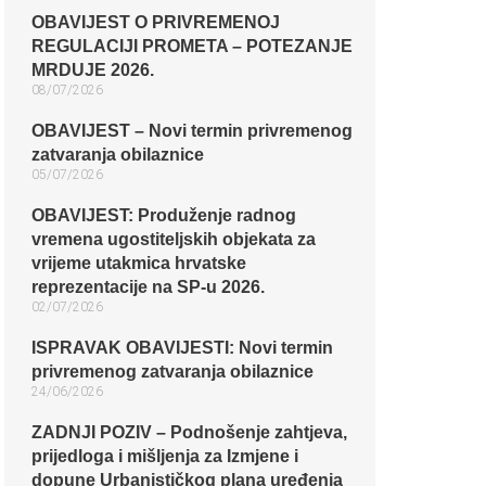
OBAVIJEST O PRIVREMENOJ
REGULACIJI PROMETA – POTEZANJE
MRDUJE 2026.
08/07/2026
OBAVIJEST – Novi termin privremenog
zatvaranja obilaznice​
05/07/2026
OBAVIJEST: Produženje radnog
vremena ugostiteljskih objekata za
vrijeme utakmica hrvatske
reprezentacije na SP-u 2026.
02/07/2026
ISPRAVAK OBAVIJESTI: Novi termin
privremenog zatvaranja obilaznice​
24/06/2026
ZADNJI POZIV – Podnošenje zahtjeva,
prijedloga i mišljenja za Izmjene i
dopune Urbanističkog plana uređenja