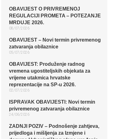
OBAVIJEST O PRIVREMENOJ
REGULACIJI PROMETA – POTEZANJE
MRDUJE 2026.
08/07/2026
OBAVIJEST – Novi termin privremenog
zatvaranja obilaznice​
05/07/2026
OBAVIJEST: Produženje radnog
vremena ugostiteljskih objekata za
vrijeme utakmica hrvatske
reprezentacije na SP-u 2026.
02/07/2026
ISPRAVAK OBAVIJESTI: Novi termin
privremenog zatvaranja obilaznice​
24/06/2026
ZADNJI POZIV – Podnošenje zahtjeva,
prijedloga i mišljenja za Izmjene i