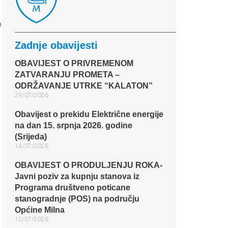
o
Zadnje obavijesti
OBAVIJEST O PRIVREMENOM
ZATVARANJU PROMETA –
ODRŽAVANJE UTRKE “KALATON”
29/07/2026
Obavijest o prekidu Električne energije
na dan 15. srpnja 2026. godine
(Srijeda)
14/07/2026
OBAVIJEST O PRODULJENJU ROKA-
Javni poziv za kupnju stanova iz
Programa društveno poticane
stanogradnje (POS) na području
Općine Milna
10/07/2026