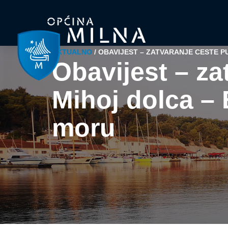
AKTUALNO
/
OBAVIJEST – ZATVARANJE CESTE P
Obavijest – za
Mihoj dolca –
moru