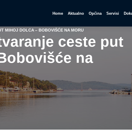
Home
Aktualno
Općina
Servisi
Doku
UT MIHOJ DOLCA – BOBOVIŠĆE NA MORU
tvaranje ceste put
 Bobovišće na