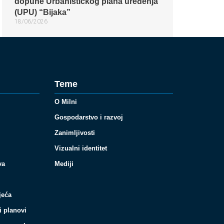
dopune Urbanističkog plana uređenja
(UPU) “Bijaka”
18/06/2026
Teme
O Milni
Gospodarstvo i razvoj
Zanimljivosti
Vizualni identitet
va
Mediji
jeća
i planovi