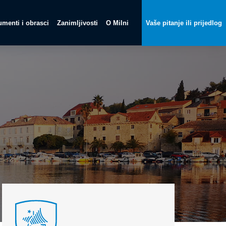
menti i obrasci
Zanimljivosti
O Milni
Vaše pitanje ili prijedlog