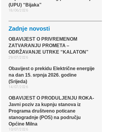
(UPU) “Bijaka”
18/06/2026
Zadnje novosti
OBAVIJEST O PRIVREMENOM
ZATVARANJU PROMETA –
ODRŽAVANJE UTRKE “KALATON”
29/07/2026
Obavijest o prekidu Električne energije
na dan 15. srpnja 2026. godine
(Srijeda)
14/07/2026
OBAVIJEST O PRODULJENJU ROKA-
Javni poziv za kupnju stanova iz
Programa društveno poticane
stanogradnje (POS) na području
Općine Milna
10/07/2026