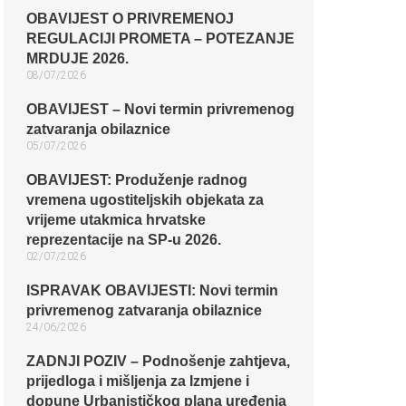
OBAVIJEST O PRIVREMENOJ
REGULACIJI PROMETA – POTEZANJE
MRDUJE 2026.
08/07/2026
OBAVIJEST – Novi termin privremenog
zatvaranja obilaznice​
05/07/2026
OBAVIJEST: Produženje radnog
vremena ugostiteljskih objekata za
vrijeme utakmica hrvatske
reprezentacije na SP-u 2026.
02/07/2026
ISPRAVAK OBAVIJESTI: Novi termin
privremenog zatvaranja obilaznice​
24/06/2026
ZADNJI POZIV – Podnošenje zahtjeva,
prijedloga i mišljenja za Izmjene i
dopune Urbanističkog plana uređenja