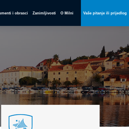
menti i obrasci
Zanimljivosti
O Milni
Vaše pitanje ili prijedlog