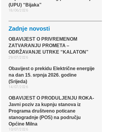
(UPU) “Bijaka”
18/06/2026
Zadnje novosti
OBAVIJEST O PRIVREMENOM
ZATVARANJU PROMETA –
ODRŽAVANJE UTRKE “KALATON”
29/07/2026
Obavijest o prekidu Električne energije
na dan 15. srpnja 2026. godine
(Srijeda)
14/07/2026
OBAVIJEST O PRODULJENJU ROKA-
Javni poziv za kupnju stanova iz
Programa društveno poticane
stanogradnje (POS) na području
Općine Milna
10/07/2026