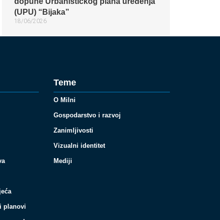
dopune Urbanističkog plana uređenja
(UPU) “Bijaka”
18/06/2026
Teme
O Milni
Gospodarstvo i razvoj
Zanimljivosti
Vizualni identitet
va
Mediji
jeća
i planovi