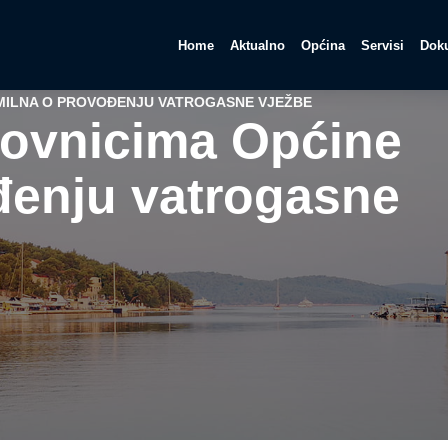
Home
Aktualno
Općina
Servisi
Doku
 MILNA O PROVOĐENJU VATROGASNE VJEŽBE
novnicima Općine
đenju vatrogasne