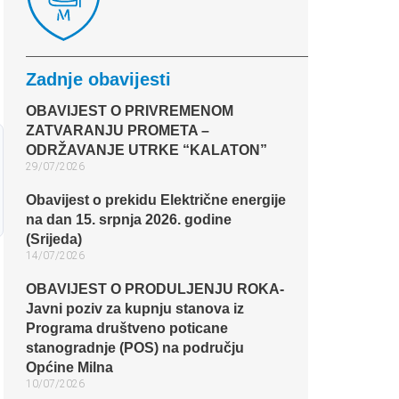
Zadnje obavijesti
OBAVIJEST O PRIVREMENOM
ZATVARANJU PROMETA –
ODRŽAVANJE UTRKE “KALATON”
29/07/2026
Obavijest o prekidu Električne energije
na dan 15. srpnja 2026. godine
(Srijeda)
14/07/2026
OBAVIJEST O PRODULJENJU ROKA-
Javni poziv za kupnju stanova iz
Programa društveno poticane
stanogradnje (POS) na području
Općine Milna
10/07/2026