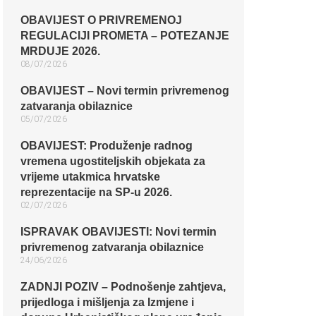
OBAVIJEST O PRIVREMENOJ
REGULACIJI PROMETA – POTEZANJE
MRDUJE 2026.
08/07/2026
OBAVIJEST – Novi termin privremenog
zatvaranja obilaznice​
05/07/2026
OBAVIJEST: Produženje radnog
vremena ugostiteljskih objekata za
vrijeme utakmica hrvatske
reprezentacije na SP-u 2026.
02/07/2026
ISPRAVAK OBAVIJESTI: Novi termin
privremenog zatvaranja obilaznice​
24/06/2026
ZADNJI POZIV – Podnošenje zahtjeva,
prijedloga i mišljenja za Izmjene i