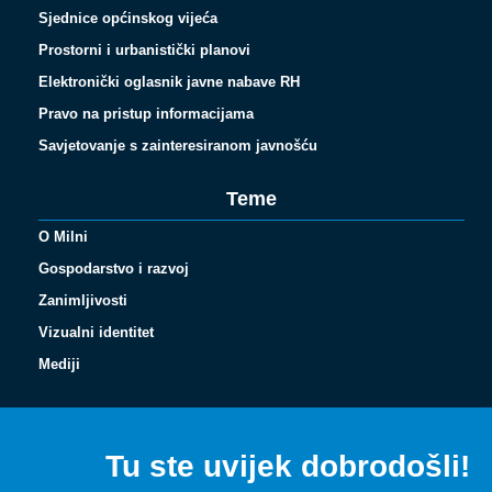
Sjednice općinskog vijeća
Prostorni i urbanistički planovi
Elektronički oglasnik javne nabave RH
Pravo na pristup informacijama
Savjetovanje s zainteresiranom javnošću
Teme
O Milni
Gospodarstvo i razvoj
Zanimljivosti
Vizualni identitet
Español
Mediji
Français
Italiano
Tu ste uvijek dobrodošli!
Deutsch