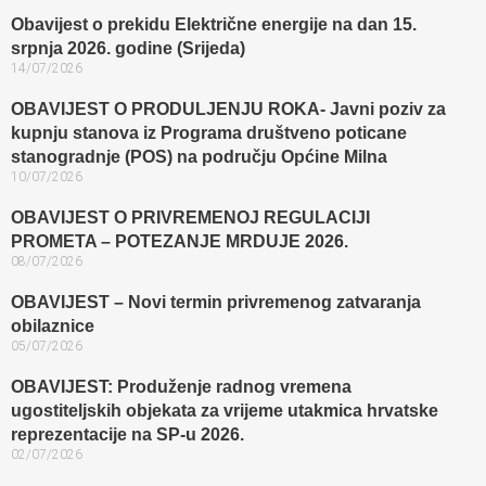
Obavijest o prekidu Električne energije na dan 15.
srpnja 2026. godine (Srijeda)
14/07/2026
OBAVIJEST O PRODULJENJU ROKA- Javni poziv za
kupnju stanova iz Programa društveno poticane
stanogradnje (POS) na području Općine Milna
10/07/2026
OBAVIJEST O PRIVREMENOJ REGULACIJI
PROMETA – POTEZANJE MRDUJE 2026.
08/07/2026
OBAVIJEST – Novi termin privremenog zatvaranja
obilaznice​
05/07/2026
OBAVIJEST: Produženje radnog vremena
ugostiteljskih objekata za vrijeme utakmica hrvatske
reprezentacije na SP-u 2026.
02/07/2026