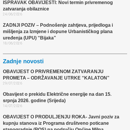
ISPRAVAK OBAVIJESTI: Novi termin privremenog
zatvaranja obilaznice​
24/06/2026
ZADNJI POZIV – Podnošenje zahtjeva, prijedloga i
mišljenja za Izmjene i dopune Urbanističkog plana
uređenja (UPU) “Bijaka”
18/06/2026
Zadnje novosti
OBAVIJEST O PRIVREMENOM ZATVARANJU
PROMETA – ODRŽAVANJE UTRKE “KALATON”
29/07/2026
Obavijest o prekidu Električne energije na dan 15.
srpnja 2026. godine (Srijeda)
14/07/2026
OBAVIJEST O PRODULJENJU ROKA- Javni poziv za
kupnju stanova iz Programa društveno poticane
stanogradnje (POS) na području Općine Milna