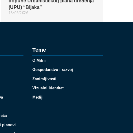
dopune Urbanističkog plana uređenja
(UPU) “Bijaka”
18/06/2026
Teme
O Milni
Gospodarstvo i razvoj
Zanimljivosti
Vizualni identitet
va
Mediji
jeća
i planovi