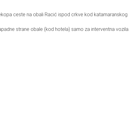
prekopa ceste na obali Racić ispod crkve kod katamaranskog
apadne strane obale (kod hotela) samo za interventna vozila.