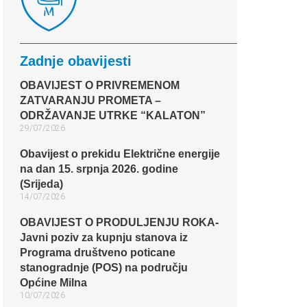
Zadnje obavijesti
OBAVIJEST O PRIVREMENOM
ZATVARANJU PROMETA –
ODRŽAVANJE UTRKE “KALATON”
29/07/2026
Obavijest o prekidu Električne energije
na dan 15. srpnja 2026. godine
(Srijeda)
14/07/2026
OBAVIJEST O PRODULJENJU ROKA-
Javni poziv za kupnju stanova iz
Programa društveno poticane
stanogradnje (POS) na području
Općine Milna
10/07/2026