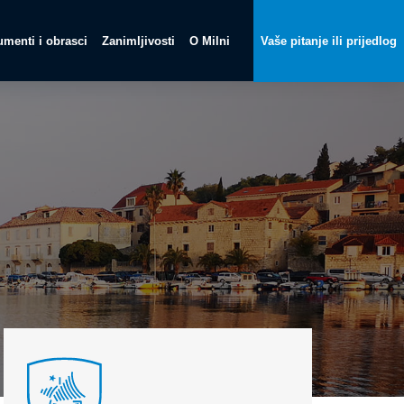
menti i obrasci
Zanimljivosti
O Milni
Vaše pitanje ili prijedlog