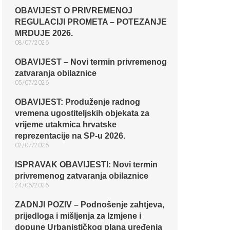
OBAVIJEST O PRIVREMENOJ
REGULACIJI PROMETA – POTEZANJE
MRDUJE 2026.
08/07/2026
OBAVIJEST – Novi termin privremenog
zatvaranja obilaznice​
05/07/2026
OBAVIJEST: Produženje radnog
vremena ugostiteljskih objekata za
vrijeme utakmica hrvatske
reprezentacije na SP-u 2026.
02/07/2026
ISPRAVAK OBAVIJESTI: Novi termin
privremenog zatvaranja obilaznice​
24/06/2026
ZADNJI POZIV – Podnošenje zahtjeva,
prijedloga i mišljenja za Izmjene i
dopune Urbanističkog plana uređenja