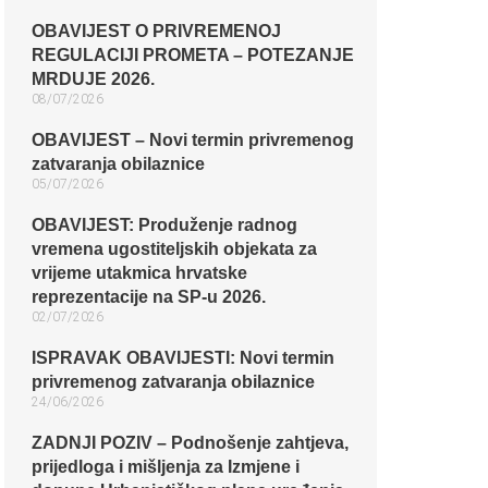
OBAVIJEST O PRIVREMENOJ
REGULACIJI PROMETA – POTEZANJE
MRDUJE 2026.
08/07/2026
OBAVIJEST – Novi termin privremenog
zatvaranja obilaznice​
05/07/2026
OBAVIJEST: Produženje radnog
vremena ugostiteljskih objekata za
vrijeme utakmica hrvatske
reprezentacije na SP-u 2026.
02/07/2026
ISPRAVAK OBAVIJESTI: Novi termin
privremenog zatvaranja obilaznice​
24/06/2026
ZADNJI POZIV – Podnošenje zahtjeva,
prijedloga i mišljenja za Izmjene i