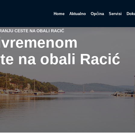
Home
Aktualno
Općina
Servisi
Doku
RANJU CESTE NA OBALI RACIĆ
rivremenom
te na obali Racić