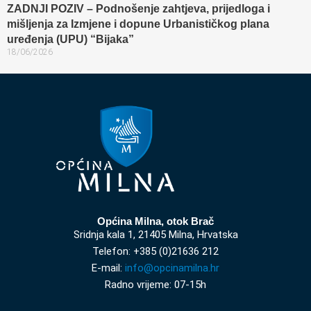
ZADNJI POZIV – Podnošenje zahtjeva, prijedloga i
mišljenja za Izmjene i dopune Urbanističkog plana
uređenja (UPU) “Bijaka”
18/06/2026
Općina Milna, otok Brač
Sridnja kala 1, 21405 Milna, Hrvatska
Telefon: +385 (0)21636 212
E-mail:
info@opcinamilna.hr
Radno vrijeme: 07-15h