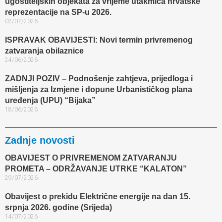
ugostiteljskih objekata za vrijeme utakmica hrvatske
reprezentacije na SP-u 2026.
02/07/2026
ISPRAVAK OBAVIJESTI: Novi termin privremenog
zatvaranja obilaznice​
24/06/2026
ZADNJI POZIV – Podnošenje zahtjeva, prijedloga i
mišljenja za Izmjene i dopune Urbanističkog plana
uređenja (UPU) “Bijaka”
18/06/2026
Zadnje novosti
OBAVIJEST O PRIVREMENOM ZATVARANJU
PROMETA – ODRŽAVANJE UTRKE “KALATON”
29/07/2026
Obavijest o prekidu Električne energije na dan 15.
srpnja 2026. godine (Srijeda)
14/07/2026