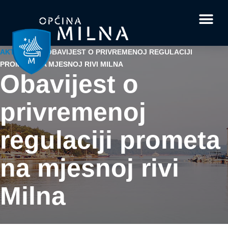
Dokumenti i obrasci
Vaše pitanje i
AKTUALNO
/
OBAVIJEST O PRIVREMENOJ REGULACIJI
PROMETA NA MJESNOJ RIVI MILNA
Obavijest o
privremenoj
regulaciji prometa
na mjesnoj rivi
Milna