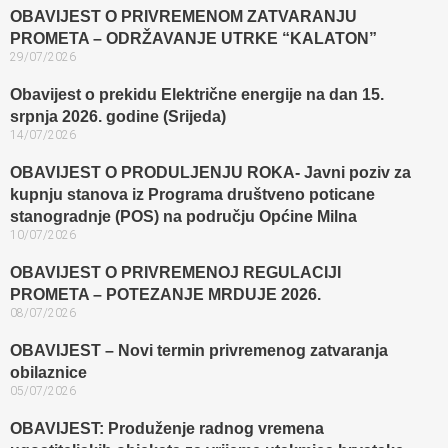
OBAVIJEST O PRIVREMENOM ZATVARANJU
PROMETA – ODRŽAVANJE UTRKE “KALATON”
29/07/2026
Obavijest o prekidu Električne energije na dan 15.
srpnja 2026. godine (Srijeda)
14/07/2026
OBAVIJEST O PRODULJENJU ROKA- Javni poziv za
kupnju stanova iz Programa društveno poticane
stanogradnje (POS) na području Općine Milna
10/07/2026
OBAVIJEST O PRIVREMENOJ REGULACIJI
PROMETA – POTEZANJE MRDUJE 2026.
08/07/2026
OBAVIJEST – Novi termin privremenog zatvaranja
obilaznice​
05/07/2026
OBAVIJEST: Produženje radnog vremena