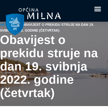
Dokumenti i obrasci
Vaše pitanje i
AKTUALNO
/
OBAVIJEST O PREKIDU STRUJE NA DAN 19.
SVIBNJA 2022. GODINE (ČETVRTAK)
Obavijest o
prekidu struje na
dan 19. svibnja
2022. godine
(četvrtak)