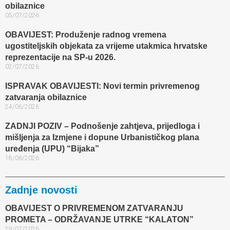
obilaznice​
05/07/2026
OBAVIJEST: Produženje radnog vremena
ugostiteljskih objekata za vrijeme utakmica hrvatske
reprezentacije na SP-u 2026.
02/07/2026
ISPRAVAK OBAVIJESTI: Novi termin privremenog
zatvaranja obilaznice​
24/06/2026
ZADNJI POZIV – Podnošenje zahtjeva, prijedloga i
mišljenja za Izmjene i dopune Urbanističkog plana
uređenja (UPU) “Bijaka”
18/06/2026
Zadnje novosti
OBAVIJEST O PRIVREMENOM ZATVARANJU
PROMETA – ODRŽAVANJE UTRKE “KALATON”
29/07/2026