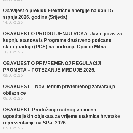
Obavijest o prekidu Električne energije na dan 15.
srpnja 2026. godine (Srijeda)
14/07/2026
OBAVIJEST O PRODULJENJU ROKA- Javni poziv za
kupnju stanova iz Programa društveno poticane
stanogradnje (POS) na području Općine Milna
10/07/2026
OBAVIJEST O PRIVREMENOJ REGULACIJI
PROMETA – POTEZANJE MRDUJE 2026.
08/07/2026
OBAVIJEST – Novi termin privremenog zatvaranja
obilaznice​
05/07/2026
OBAVIJEST: Produženje radnog vremena
ugostiteljskih objekata za vrijeme utakmica hrvatske
reprezentacije na SP-u 2026.
02/07/2026