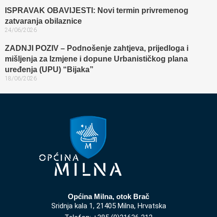
ISPRAVAK OBAVIJESTI: Novi termin privremenog
zatvaranja obilaznice​
24/06/2026
ZADNJI POZIV – Podnošenje zahtjeva, prijedloga i
mišljenja za Izmjene i dopune Urbanističkog plana
uređenja (UPU) “Bijaka”
18/06/2026
Općina Milna, otok Brač
Sridnja kala 1, 21405 Milna, Hrvatska