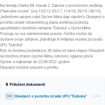
Na temelju članka 88. stavak 2. Zakona o prostornom uređenju
(“Narodne novine”, broj 153/13, 65/17, 114/18, 39/19 i 98/19),
Jedinstveni upravni odjel Općine Milna daje slijedeću Obavijest o
početku izrade Urbanističkog plana uređenja područja
ugostiteljsko-turističke namjene “Duboka” u Općini Milna.
Pozivaju se sve zainteresirane pravne i fizičke osobe da
dostave svoje zahtjeve, prijedloge ili mišljenja vezana za izradu
UPU “Duboka”.
Rok za dostavu podataka je 30 dana od dana objave Obavijesti
na mrežnoj stranici općine Milna, odnosno oglasne ploče
Općine, a najkasnije do 22.08.2022. godine.
Obavijest možete preuzeti u privitku
📎 Priloženi dokumenti
Obavijest o početku izrade UPU "Duboka"
PDF
52 KB