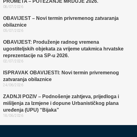
PROMETA – POTEZANJE MRDUJE 2026.
08/07/2026
OBAVIJEST – Novi termin privremenog zatvaranja
obilaznice​
05/07/2026
OBAVIJEST: Produženje radnog vremena
ugostiteljskih objekata za vrijeme utakmica hrvatske
reprezentacije na SP-u 2026.
02/07/2026
ISPRAVAK OBAVIJESTI: Novi termin privremenog
zatvaranja obilaznice​
24/06/2026
ZADNJI POZIV – Podnošenje zahtjeva, prijedloga i
mišljenja za Izmjene i dopune Urbanističkog plana
uređenja (UPU) “Bijaka”
18/06/2026