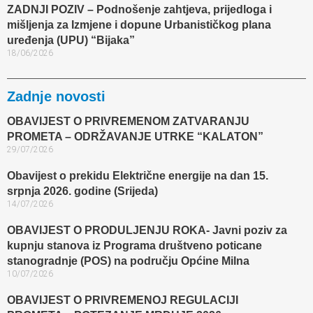
ZADNJI POZIV – Podnošenje zahtjeva, prijedloga i
mišljenja za Izmjene i dopune Urbanističkog plana
uređenja (UPU) “Bijaka”
18/06/2026
Zadnje novosti
OBAVIJEST O PRIVREMENOM ZATVARANJU
PROMETA – ODRŽAVANJE UTRKE “KALATON”
29/07/2026
Obavijest o prekidu Električne energije na dan 15.
srpnja 2026. godine (Srijeda)
14/07/2026
OBAVIJEST O PRODULJENJU ROKA- Javni poziv za
kupnju stanova iz Programa društveno poticane
stanogradnje (POS) na području Općine Milna
10/07/2026
OBAVIJEST O PRIVREMENOJ REGULACIJI