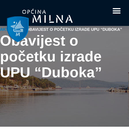
Dokumenti i obrasci
Vaše pitanje i
AKTUALNO
/
OBAVIJEST O POČETKU IZRADE UPU “DUBOKA”
Obavijest o
početku izrade
UPU “Duboka”