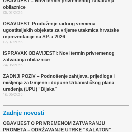
OBAVIJEST – Novi termin privremenog zatvaranja
obilaznice​
05/07/2026
OBAVIJEST: Produženje radnog vremena
ugostiteljskih objekata za vrijeme utakmica hrvatske
reprezentacije na SP-u 2026.
02/07/2026
ISPRAVAK OBAVIJESTI: Novi termin privremenog
zatvaranja obilaznice​
24/06/2026
ZADNJI POZIV – Podnošenje zahtjeva, prijedloga i
mišljenja za Izmjene i dopune Urbanističkog plana
uređenja (UPU) “Bijaka”
18/06/2026
Zadnje novosti
OBAVIJEST O PRIVREMENOM ZATVARANJU
PROMETA – ODRŽAVANJE UTRKE “KALATON”