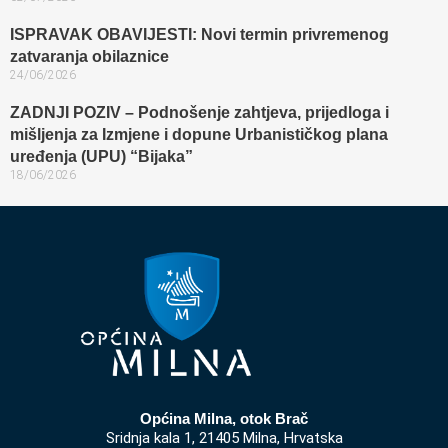
ISPRAVAK OBAVIJESTI: Novi termin privremenog
zatvaranja obilaznice​
24/06/2026
ZADNJI POZIV – Podnošenje zahtjeva, prijedloga i
mišljenja za Izmjene i dopune Urbanističkog plana
uređenja (UPU) “Bijaka”
18/06/2026
Općina Milna, otok Brač
Sridnja kala 1, 21405 Milna, Hrvatska