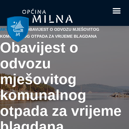
Dokumenti i obrasci
Vaše pitanje i
AKTUALNO
/
OBAVIJEST O ODVOZU MJEŠOVITOG
KOMUNALNOG OTPADA ZA VRIJEME BLAGDANA
Obavijest o
odvozu
mješovitog
komunalnog
otpada za vrijeme
blagdana