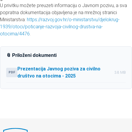
U privitku možete preuzeti informaciju o Javnom pozivu, a sva
popratna dokumentacija objavljena je na mrežnoj stranici
Ministarstva:
https://razvoj.gov.hr/o-ministarstvu/djelokrug-
1939/otoci/poticanje-razvoja-civilnog-drustva-na-
otocima/4476
.
📎 Priloženi dokumenti
Prezentacija Javnog poziva za civilno
PDF
3.8 MB
društvo na otocima - 2025