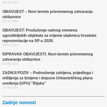
08/07/2026
OBAVIJEST – Novi termin privremenog zatvaranja
obilaznice​
05/07/2026
OBAVIJEST: Produženje radnog vremena
ugostiteljskih objekata za vrijeme utakmica hrvatske
reprezentacije na SP-u 2026.
02/07/2026
ISPRAVAK OBAVIJESTI: Novi termin privremenog
zatvaranja obilaznice​
24/06/2026
ZADNJI POZIV – Podnošenje zahtjeva, prijedloga i
mišljenja za Izmjene i dopune Urbanističkog plana
uređenja (UPU) “Bijaka”
18/06/2026
Zadnje novosti