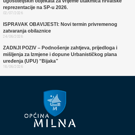
ugostiteljskih objekata za vrijeme utakmica hrvatske
reprezentacije na SP-u 2026.
02/07/2026
ISPRAVAK OBAVIJESTI: Novi termin privremenog
zatvaranja obilaznice​
24/06/2026
ZADNJI POZIV – Podnošenje zahtjeva, prijedloga i
mišljenja za Izmjene i dopune Urbanističkog plana
uređenja (UPU) “Bijaka”
18/06/2026