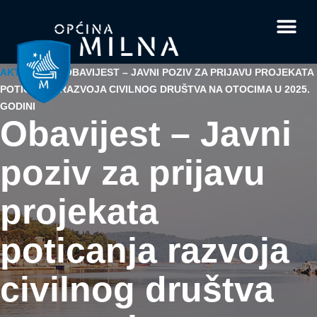
Dokumenti i obrasci
Vaše pitanje i
AKTUALNO
/
OBAVIJEST – JAVNI POZIV ZA PRIJAVU PROJEKATA
POTICANJA RAZVOJA CIVILNOG DRUŠTVA NA OTOCIMA U 2025.
GODINI
Obavijest – Javni
poziv za prijavu
projekata
poticanja razvoja
civilnog društva