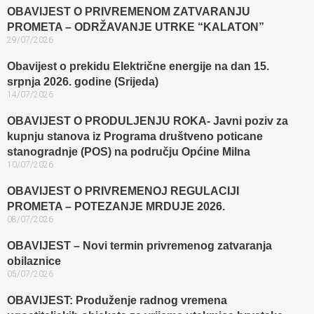
OBAVIJEST O PRIVREMENOM ZATVARANJU
PROMETA – ODRŽAVANJE UTRKE “KALATON”
29/07/2026
Obavijest o prekidu Električne energije na dan 15.
srpnja 2026. godine (Srijeda)
14/07/2026
OBAVIJEST O PRODULJENJU ROKA- Javni poziv za
kupnju stanova iz Programa društveno poticane
stanogradnje (POS) na području Općine Milna
10/07/2026
OBAVIJEST O PRIVREMENOJ REGULACIJI
PROMETA – POTEZANJE MRDUJE 2026.
08/07/2026
OBAVIJEST – Novi termin privremenog zatvaranja
obilaznice​
05/07/2026
OBAVIJEST: Produženje radnog vremena