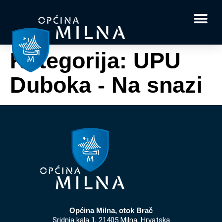
Dokumenti i obrasci
Vaše pitanje i
Kategorija:
UPU
Duboka - Na snazi
Općina Milna, otok Brač
Sridnja kala 1, 21405 Milna, Hrvatska