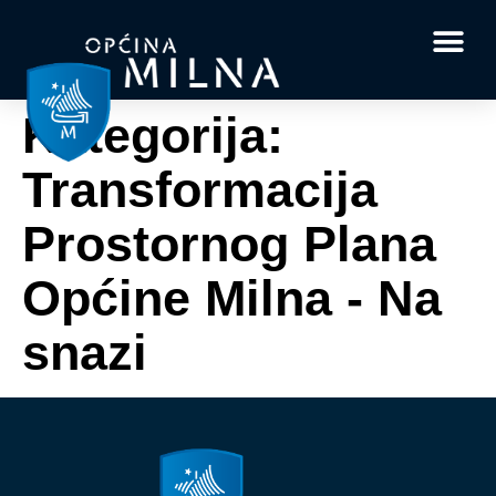
Dokumenti i obrasci
Vaše pitanje i
Kategorija:
Transformacija
Prostornog Plana
Općine Milna - Na
snazi