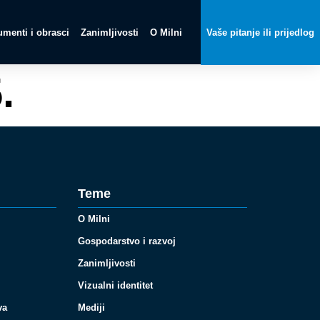
menti i obrasci
Zanimljivosti
O Milni
Vaše pitanje ili prijedlog
.
Teme
O Milni
Gospodarstvo i razvoj
Zanimljivosti
Vizualni identitet
va
Mediji