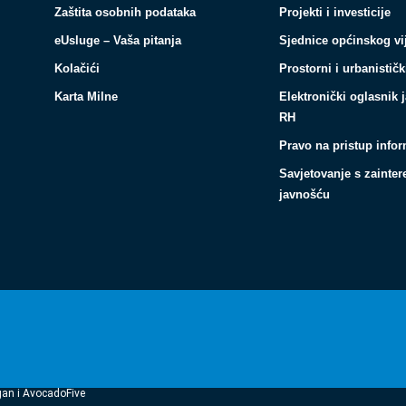
Zaštita osobnih podataka
Projekti i investicije
eUsluge – Vaša pitanja
Sjednice općinskog vi
Kolačići
Prostorni i urbanističk
Karta Milne
Elektronički oglasnik 
RH
Pravo na pristup info
Savjetovanje s zainte
javnošću
gan i AvocadoFive