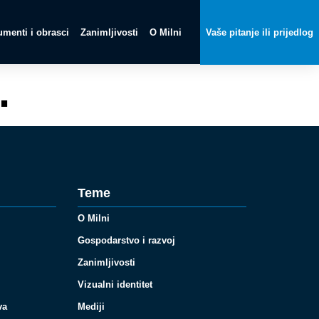
menti i obrasci
Zanimljivosti
O Milni
Vaše pitanje ili prijedlog
.
Teme
O Milni
Gospodarstvo i razvoj
Zanimljivosti
Vizualni identitet
va
Mediji