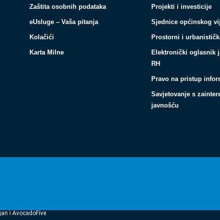
Zaštita osobnih podataka
Projekti i investicije
eUsluge – Vaša pitanja
Sjednice općinskog vi
Kolačići
Prostorni i urbanističk
Karta Milne
Elektronički oglasnik 
RH
Pravo na pristup info
Savjetovanje s zainte
javnošću
gan i AvocadoFive