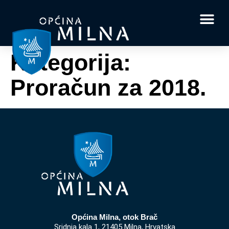
Dokumenti i obrasci
Vaše pitanje i
Kategorija:
Proračun za 2018.
Općina Milna, otok Brač
Sridnja kala 1, 21405 Milna, Hrvatska