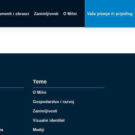
menti i obrasci
Zanimljivosti
O Milni
Vaše pitanje ili prijedlog
Teme
O Milni
Gospodarstvo i razvoj
Zanimljivosti
Vizualni identitet
va
Mediji