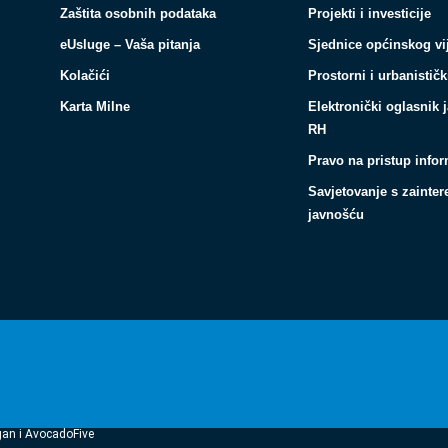
Zaštita osobnih podataka
Projekti i investicije
eUsluge – Vaša pitanja
Sjednice općinskog vi
Kolačići
Prostorni i urbanističk
Karta Milne
Elektronički oglasnik 
RH
Pravo na pristup info
Savjetovanje s zainte
javnošću
gan i AvocadoFive