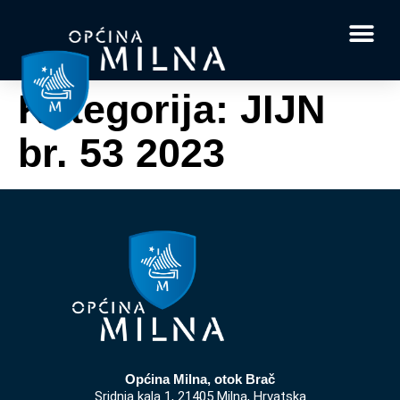
Dokumenti i obrasci
Vaše pitanje i
Kategorija:
JIJN
br. 53 2023
Općina Milna, otok Brač
Sridnja kala 1, 21405 Milna, Hrvatska