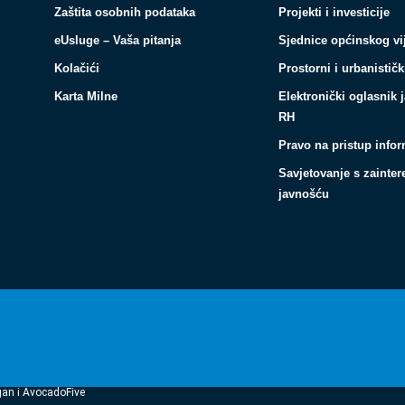
Zaštita osobnih podataka
Projekti i investicije
eUsluge – Vaša pitanja
Sjednice općinskog vi
Kolačići
Prostorni i urbanističk
Karta Milne
Elektronički oglasnik 
RH
Pravo na pristup info
Savjetovanje s zainte
javnošću
gan i AvocadoFive