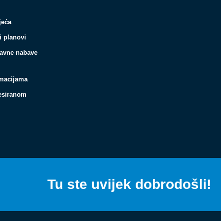
jeća
i planovi
javne nabave
rmacijama
resiranom
Tu ste uvijek dobrodošli!
Español
Français