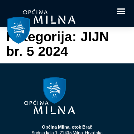
Dokumenti i obrasci
Vaše pitanje i
Kategorija:
JIJN
br. 5 2024
Općina Milna, otok Brač
Sridnja kala 1, 21405 Milna, Hrvatska