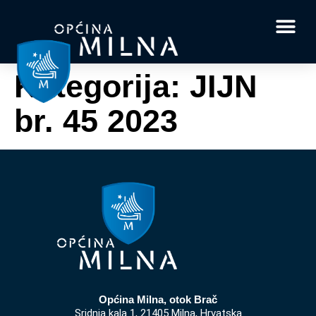
Dokumenti i obrasci
Vaše pitanje i
Kategorija:
JIJN
br. 45 2023
Općina Milna, otok Brač
Sridnja kala 1, 21405 Milna, Hrvatska