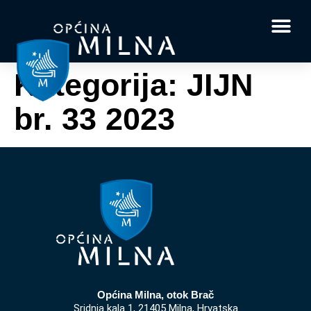
Dokumenti i obrasci
Vaše pitanje i
Kategorija:
JIJN
br. 33 2023
Općina Milna, otok Brač
Sridnja kala 1, 21405 Milna, Hrvatska