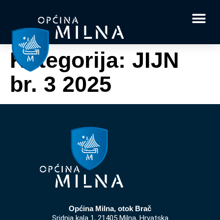
Dokumenti i obrasci
Vaše pitanje i
Kategorija:
JIJN
br. 3 2025
Općina Milna, otok Brač
Sridnja kala 1, 21405 Milna, Hrvatska