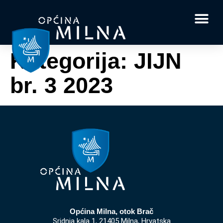
Dokumenti i obrasci
Vaše pitanje i
Kategorija:
JIJN
br. 3 2023
Općina Milna, otok Brač
Sridnja kala 1, 21405 Milna, Hrvatska