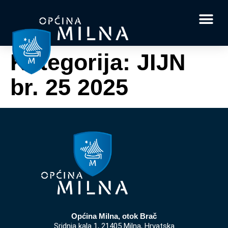
Dokumenti i obrasci
Vaše pitanje i
Kategorija:
JIJN
br. 25 2025
Općina Milna, otok Brač
Sridnja kala 1, 21405 Milna, Hrvatska