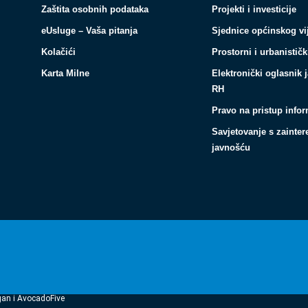
Zaštita osobnih podataka
Projekti i investicije
eUsluge – Vaša pitanja
Sjednice općinskog vi
Kolačići
Prostorni i urbanističk
Karta Milne
Elektronički oglasnik 
RH
Pravo na pristup info
Savjetovanje s zainte
javnošću
gan i AvocadoFive