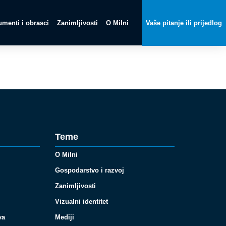
menti i obrasci
Zanimljivosti
O Milni
Vaše pitanje ili prijedlog
Teme
O Milni
Gospodarstvo i razvoj
Zanimljivosti
Vizualni identitet
va
Mediji