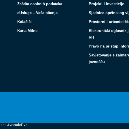
Zaštita osobnih podataka
Projekti i investicije
eUsluge – Vaša pitanja
Sjednice općinskog vi
Kolačići
Prostorni i urbanističk
Karta Milne
Elektronički oglasnik 
RH
Pravo na pristup info
Savjetovanje s zainte
javnošću
gan i AvocadoFive