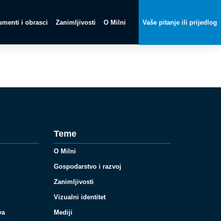
menti i obrasci
Zanimljivosti
O Milni
Vaše pitanje ili prijedlog
Teme
O Milni
Gospodarstvo i razvoj
Zanimljivosti
Vizualni identitet
va
Mediji