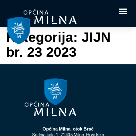
Dokumenti i obrasci
Vaše pitanje i
Kategorija:
JIJN
br. 23 2023
Općina Milna, otok Brač
Sridnja kala 1, 21405 Milna, Hrvatska